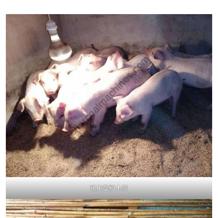
猪用垫料木屑