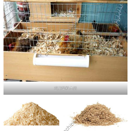
鸡用垫料木屑