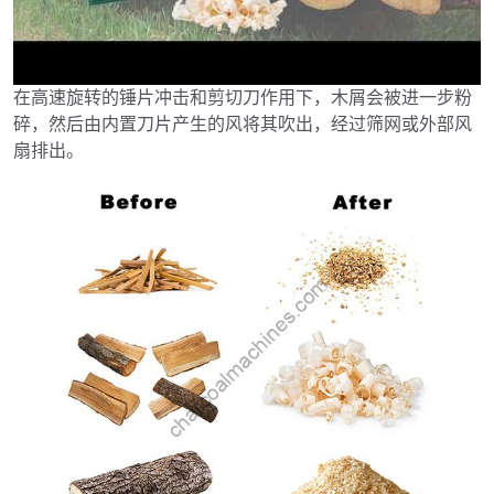
在高速旋转的锤片冲击和剪切刀作用下，木屑会被进一步粉
►
碎，然后由内置刀片产生的风将其吹出，经过筛网或外部风
扇排出。