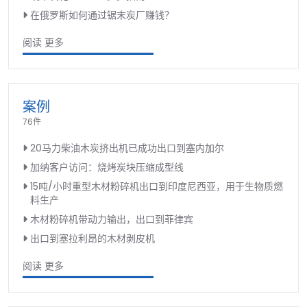
在俄罗斯如何通过锯末炭厂赚钱？
阅读 更多
案例
76件
20马力柴油木炭挤出机已成功出口到塞内加尔
加纳客户访问：烧烤炭块压缩成型线
15吨/小时重型木材粉碎机出口到印度尼西亚，用于生物质燃
料生产
木材粉碎机带动力输出，出口到菲律宾
出口到塞拉利昂的木材剥皮机
阅读 更多