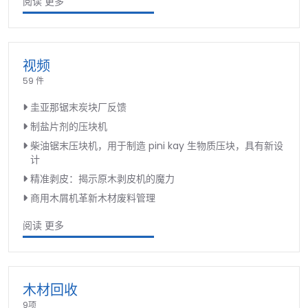
阅读 更多
视频
59 件
圭亚那锯末炭块厂反馈
制盐片剂的压块机
柴油锯末压块机，用于制造 pini kay 生物质压块，具有新设
计
精准剥皮：揭示原木剥皮机的魔力
商用木屑机革新木材废料管理
阅读 更多
木材回收
9项