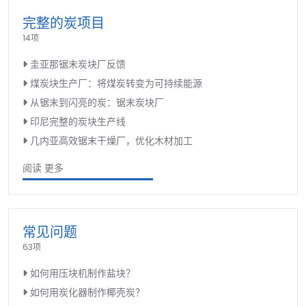
完整的炭项目
14项
圭亚那锯末炭块厂反馈
煤炭块生产厂：将煤炭转变为可持续能源
从锯末到闪亮的炭：锯末炭块厂
印尼完整的炭块生产线
几内亚高效锯末干燥厂，优化木材加工
阅读 更多
常见问题
63项
如何用压块机制作盐块？
如何用炭化器制作椰壳炭？