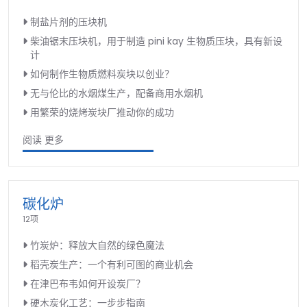
制盐片剂的压块机
柴油锯末压块机，用于制造 pini kay 生物质压块，具有新设
计
如何制作生物质燃料炭块以创业？
无与伦比的水烟煤生产，配备商用水烟机
用繁荣的烧烤炭块厂推动你的成功
阅读 更多
碳化炉
12项
竹炭炉：释放大自然的绿色魔法
稻壳炭生产：一个有利可图的商业机会
在津巴布韦如何开设炭厂？
硬木炭化工艺：一步步指南