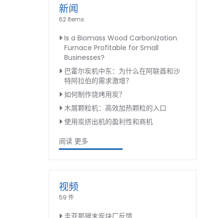
新闻
62 Items
Is a Biomass Wood Carbonization
Furnace Profitable for Small
Businesses?
巴霍尔炭机中东：为什么在阿联酋和沙
特阿拉伯的需求激增？
如何制作烧烤用炭？
木屑颗粒机：高效加热颗粒的入口
使用炭挤出机的盈利性和商机
阅读 更多
视频
59 件
圭亚那锯末炭块厂反馈