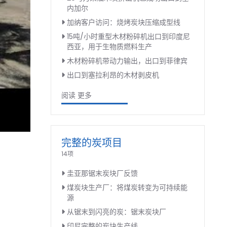
内加尔
加纳客户访问：烧烤炭块压缩成型线
15吨/小时重型木材粉碎机出口到印度尼
西亚，用于生物质燃料生产
木材粉碎机带动力输出，出口到菲律宾
出口到塞拉利昂的木材剥皮机
阅读 更多
完整的炭项目
14项
圭亚那锯末炭块厂反馈
煤炭块生产厂：将煤炭转变为可持续能
源
从锯末到闪亮的炭：锯末炭块厂
印尼完整的炭块生产线