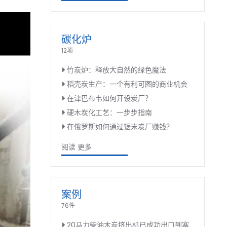
碳化炉
12项
竹炭炉：释放大自然的绿色魔法
稻壳炭生产：一个有利可图的商业机会
在津巴布韦如何开设炭厂？
硬木炭化工艺：一步步指南
在俄罗斯如何通过锯末炭厂赚钱？
阅读 更多
案例
76件
20马力柴油木炭挤出机已成功出口到塞