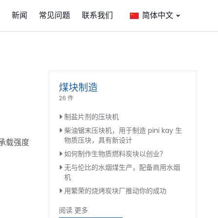
新闻
常见问题
联系我们
简体中文
煤块制造
26 件
制盐片剂的压块机
柴油锯末压块机，用于制造 pini kay 生
物质压块，具有新设计
承载强度
如何制作生物质燃料炭块以创业？
无与伦比的水烟煤生产，配备商用水烟
机
用繁荣的烧烤炭块厂推动你的成功
阅读 更多