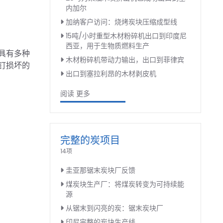
内加尔
加纳客户访问：烧烤炭块压缩成型线
15吨/小时重型木材粉碎机出口到印度尼
西亚，用于生物质燃料生产
具有多种
木材粉碎机带动力输出，出口到菲律宾
钉损坏的
出口到塞拉利昂的木材剥皮机
阅读 更多
完整的炭项目
14项
圭亚那锯末炭块厂反馈
煤炭块生产厂：将煤炭转变为可持续能
源
从锯末到闪亮的炭：锯末炭块厂
印尼完整的炭块生产线