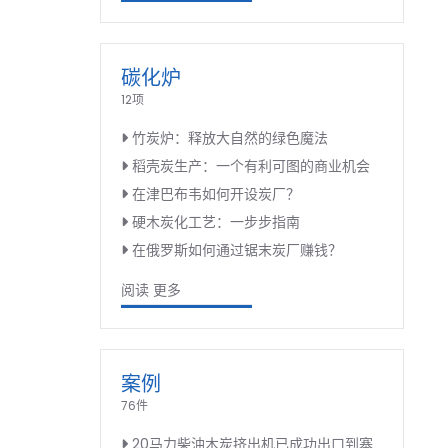
碳化炉
12项
竹炭炉：释放大自然的绿色魔法
稻壳炭生产：一个有利可图的商业机会
在津巴布韦如何开设炭厂？
硬木炭化工艺：一步步指南
在俄罗斯如何通过锯末炭厂赚钱？
阅读 更多
案例
76件
20马力柴油木炭挤出机已成功出口到塞