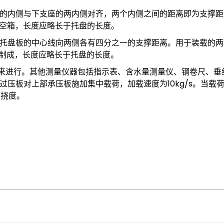
的内侧与下支座的两内侧对齐，两个内侧之间的距离即为支撑距
形空箱，长度应略长于托盘的长度。
托盘板的中心线向两侧各有四分之一的支撑距离。用于装载的两
管制成，长度应略长于托盘的长度。
仪来进行。其他测量仪器包括指示表、含水量测量仪、钢卷尺、垂
压板对上部承压板施加集中载荷，加载速度为10kg/s。当载
的挠度。