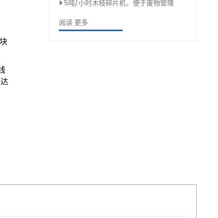
5吨/小时木枝碎片机，便于废物管理
阅读 更多
块
线
荷达