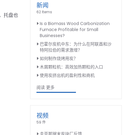
新闻
62 Items
，托盘也
Is a Biomass Wood Carbonization
Furnace Profitable for Small
Businesses?
巴霍尔炭机中东：为什么在阿联酋和沙
特阿拉伯的需求激增？
如何制作烧烤用炭？
木屑颗粒机：高效加热颗粒的入口
使用炭挤出机的盈利性和商机
阅读 更多
视频
59 件
圭亚那锯末炭块厂反馈