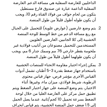
الداخليين للعارضة السفلية هي مسافة الدعم. العارضة
السفلية الداعمة عبارة عن صندوق فارغ مستطيل
يتكون من لحام حواف من فولاذ القناة رقم 10، ويجب
أن يكون طوله أطول قليلاً من طول المنصة.
يتم وضع عارضين (عوارض علوية) للتحميل على الحبال
مع ربع مسافة الدعم من خط الوسط للوحة المنصة
الخشبية إلى كلا الجانبين. العارضين العلويين
المستخدمين للتحميل مصنوعان من أنابيب فولاذية غير
ملحومة بقطر خارجي 76 مم وسمك جدار 6 مم، ويجب
أن يكون طولهما أطول قليلاً من طول المنصة.
يمكن إجراء اختبار مقاومة الانحناء للمنصات الخشبية
باستخدام جهاز ضغط بقدرة 3-5 أطنان. تشمل أدوات
القياس الأخرى مؤشر قرص، جهاز قياس محتوى
الرطوبة، شريط فولاذي، ميزان ماء، وغيرها. أثناء
الاختبار، يتم وضع المنصة على جهاز اختبار الضغط ويتم
تطبيق حمل مركز على العارضة العليا من خلال لوحة
الضغط بسرعة تحميل 10 كجم/ثانية. عندما يصل الحمل
إلى 1.5 ضعف حمل المنصة الخشبية، يتم قياس انحراف