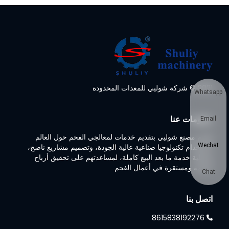
2021 © شركة شوليي للمعدات المحدودة
Whatsapp
معلومات عنا
Email
تلتزم مصنع شوليي بتقديم خدمات لمعالجي الفحم حول العالم
Wechat
باستخدام تكنولوجيا صناعية عالية الجودة، وتصميم مشاريع ناضج،
وعملية خدمة ما بعد البيع كاملة، لمساعدتهم على تحقيق أرباح
ضخمة ومستقرة في أعمال الفحم
Chat
اتصل بنا
8615838192276