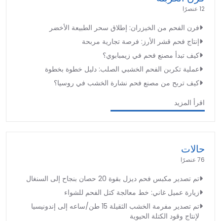
12 عنصرًا
فرن الفحم من الخيزران: إطلاق سحر الطبيعة الأخضر
إنتاج فحم قشر الأرز: فرصة تجارية مربحة
كيف تبدأ مصنع فحم في زيمبابوي؟
عملية تكربن الفحم الخشبي الصلب: دليل خطوة بخطوة
كيف تربح من مصنع فحم نشارة الخشب في روسيا؟
اقرأ المزيد
حالات
76 عنصرًا
تم تصدير مكبس فحم ديزل بقوة 20 حصان بنجاح إلى السنغال
زيارة عميل غاني: خط معالجة كتل الفحم للشواء
تم تصدير مفرمة الخشب الثقيلة 15 طن/ساعه إلى إندونيسيا
لإنتاج وقود الكتلة الحيوية