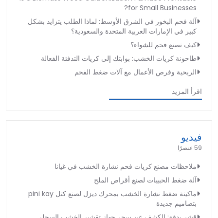
for Small Businesses?
آلة فحم البخور في الشرق الأوسط: لماذا الطلب يتزايد بشكل
كبير في الإمارات العربية المتحدة والسعودية؟
كيف تصنع فحم للشواء؟
طاحونة كريات الخشب: بوابتك إلى كريات التدفئة الفعالة
الربحية وفرص الأعمال مع آلات ضغط الفحم
اقرأ المزيد
فيديو
59 عنصرًا
ملاحظات مصنع كريات فحم نشارة الخشب في غيانا
آلة ضغط الحبيبات لصنع أقراص الملح
ماكينة ضغط نشارة الخشب بمحرك ديزل لصنع كتل pini kay
بتصاميم جديدة
قشر بدقة: الكشف عن سحر جهاز تقشير الخشب السجلي