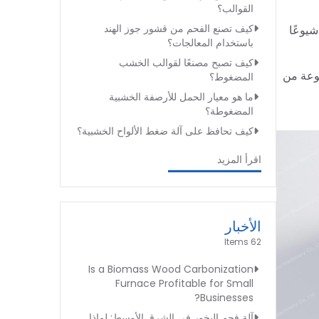
القوالب؟
كيف تصنع الفحم من قشور جوز الهند
يوعًا
باستخدام المعالجات؟
كيف تصبح مصنعًا لقوالب الخشب
وعة من
المضغوط؟
ما هو معيار الحمل للأرصفة الخشبية
المضغوطة؟
كيف تحافظ على آلة ضغط الألواح الخشبية؟
اقرأ المزيد
الأخبار
62 Items
Is a Biomass Wood Carbonization
Furnace Profitable for Small
Businesses?
آلة فحم البخور في الشرق الأوسط: لماذا