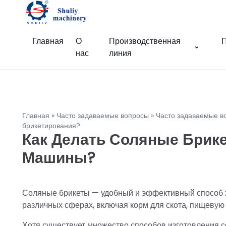
Главная
О
Производственная
П
нас
линия
Главная
»
Часто задаваемые вопросы
»
Часто задаваемые в
брикетирования?
Как Делать Соляные Бри
Машины?
Соляные брикеты — удобный и эффективный способ х
различных сферах, включая корм для скота, пищеву
Хотя существует множество способов изготовления с