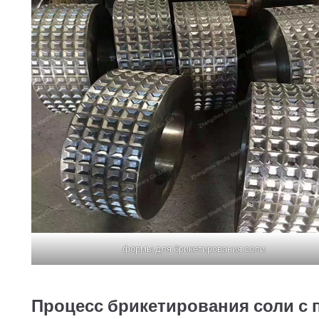
формы для брикетирования соли
Процесс брикетирования соли с