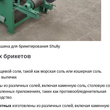
ина для брикетирования Shuliy
х брикетов
щевой соли, такой как морская соль или кошерная соль.
 выпечки.
ы из различных солей, включая каменную соль, столовую с
шленных приложениях, таких как противообледенительная
одство.
отных
изготовлены из различных солей, включая каменную