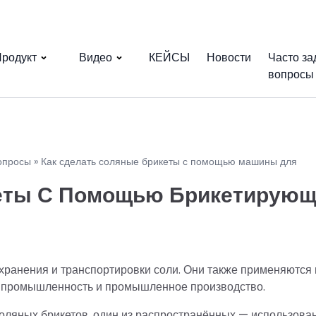
родукт
Видео
КЕЙСЫ
Новости
Часто з
вопросы
опросы
»
Как сделать соляные брикеты с помощью машины для
кеты С Помощью Брикетирую
ранения и транспортировки соли. Они также применяются 
ю промышленность и промышленное производство.
оляных брикетов, один из распространённых — использова