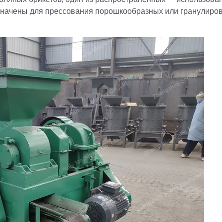
значены для прессования порошкообразных или гранулиро