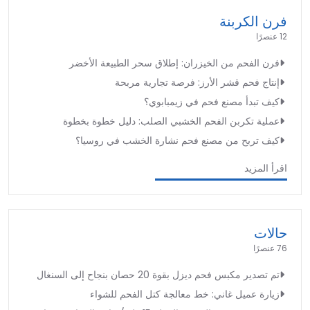
فرن الكربنة
12 عنصرًا
فرن الفحم من الخيزران: إطلاق سحر الطبيعة الأخضر
إنتاج فحم قشر الأرز: فرصة تجارية مربحة
كيف تبدأ مصنع فحم في زيمبابوي؟
عملية تكربن الفحم الخشبي الصلب: دليل خطوة بخطوة
كيف تربح من مصنع فحم نشارة الخشب في روسيا؟
اقرأ المزيد
حالات
76 عنصرًا
تم تصدير مكبس فحم ديزل بقوة 20 حصان بنجاح إلى السنغال
زيارة عميل غاني: خط معالجة كتل الفحم للشواء