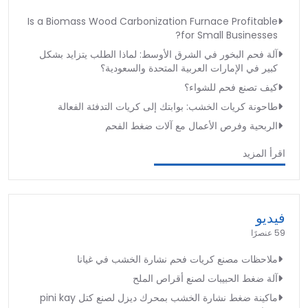
Is a Biomass Wood Carbonization Furnace Profitable
for Small Businesses?
آلة فحم البخور في الشرق الأوسط: لماذا الطلب يتزايد بشكل
كبير في الإمارات العربية المتحدة والسعودية؟
كيف تصنع فحم للشواء؟
طاحونة كريات الخشب: بوابتك إلى كريات التدفئة الفعالة
الربحية وفرص الأعمال مع آلات ضغط الفحم
اقرأ المزيد
فيديو
59 عنصرًا
ملاحظات مصنع كريات فحم نشارة الخشب في غيانا
آلة ضغط الحبيبات لصنع أقراص الملح
ماكينة ضغط نشارة الخشب بمحرك ديزل لصنع كتل pini kay