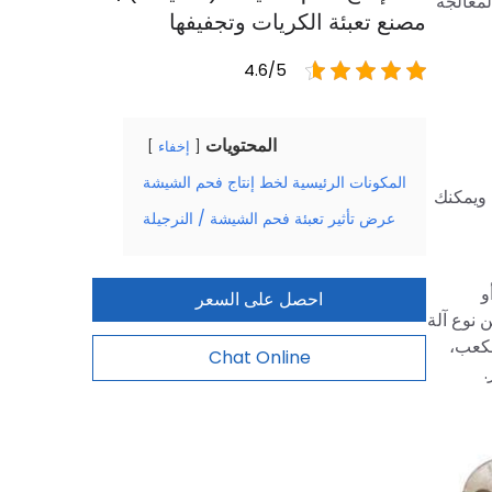
لمعالجة
مصنع تعبئة الكريات وتجفيفها
4.6/5
المحتويات
إخفاء
المكونات الرئيسية لخط إنتاج فحم الشيشة
 ويمكنك
عرض تأثير تعبئة فحم الشيشة / النرجيلة
و
احصل على السعر
 نوع آلة
مكعب،
Chat Online