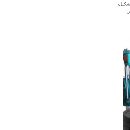
تشكيل،
ن