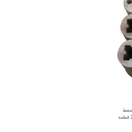
 ضغط
هيدروليكي خاص يمكنه ضغط مسحوق الفحم المختلط جيدًا إلى أقراص مستديرة. تتميز بكفاءة عالية ويمكنها إنتاج حوالي 15000-2700 قطعة