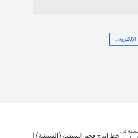
الإلكتروني
ئيسية في
خط إنتاج فحم الشيشة (الشيشة) |