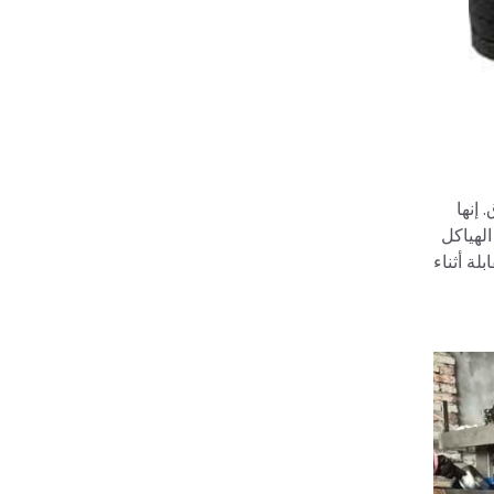
إنها
لهياكل
ة أثناء