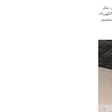
، مثل
كهرباء،
لتجفيف