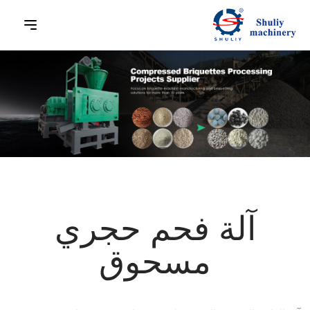
آلة فحم حجري
مسحوق