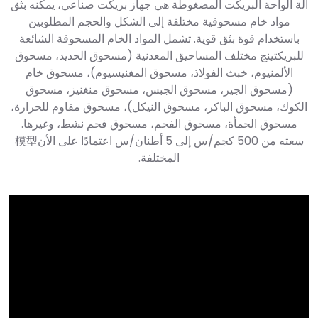
آلة الواحة البريكت المضغوطة هي جهاز بريكت صناعي، يمكنه بثق
مواد خام مسحوقية مختلفة إلى الشكل والحجم المطلوبين
باستخدام قوة بثق قوية. تشمل المواد الخام المسحوقة الشائعة
للبريكتينج مختلف المساحيق المعدنية (مسحوق الحديد، مسحوق
الألمنيوم، خبث الفولاذ، مسحوق المغنيسيوم)، مسحوق خام
(مسحوق الجير، مسحوق الجبس، مسحوق منغنيز، مسحوق
الكوك، مسحوق الباكر، مسحوق النيكل)، مسحوق مقاوم للحرارة،
مسحوق الحمأة، مسحوق الفحم، مسحوق فحم نشط، وغيرها.
سعته من 500 كجم/س إلى 5 أطنان/س اعتمادًا على الأن模型
المختلفة.