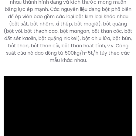
nhau thành hình dạng và kích thước mong muốn
bằng lực ép mạnh. Các nguyên liệu dạng bột phổ biến
để ép viên bao gồm các loại bột kim loại khác nhau
(bột sắt, bột nhôm, xỉ thép, bột magiê), bột quặng
(bột vôi, bột thạch cao, bột mangan, bột than cốc, bột
đất sét kaolin, bột quặng nickel), bột chịu lửa, bột bùn,
bột than, bột than củi, bột than hoạt tính, v.v. Công
suất của nó dao động từ 500kg/h-5t/h tùy theo các
mẫu khác nhau.