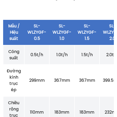
Mẫu /
SL-
SL-
SL-
SL-
Hiệu
WLZYGF-
WLZYGF-
WLZYGF-
WLZYG
suất
0.5
1.0
1.5
2.0
Công
0.5t/h
1.0t/h
1.5t/h
2.0t/
suất
Đường
kính
299mm
367mm
367mm
399.5
trục
ép
Chiều
rộng
110mm
183mm
183mm
232m
trục