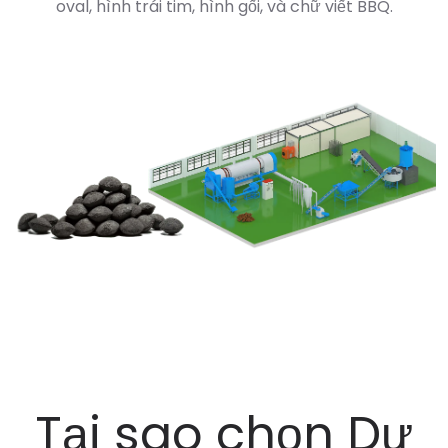
oval, hình trái tim, hình gối, và chữ viết BBQ.
Tại sao chọn Dự