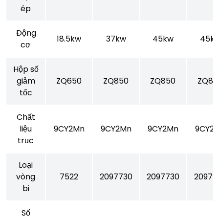
ép
Động
18.5kw
37kw
45kw
45k
cơ
Hộp số
giảm
ZQ650
ZQ850
ZQ850
ZQ85
tốc
Chất
liệu
9CY2Mn
9CY2Mn
9CY2Mn
9CY2
trục
Loại
vòng
7522
2097730
2097730
20977
bi
Số