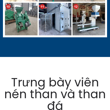
Trưng bày viên
nén than và than
đá