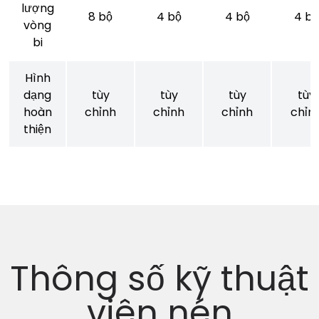
lượng
8 bộ
4 bộ
4 bộ
4 bộ
vòng
bi
Hình
dạng
tùy
tùy
tùy
tùy
hoàn
chỉnh
chỉnh
chỉnh
chỉn
thiện
Thông số kỹ thuật
viên nén