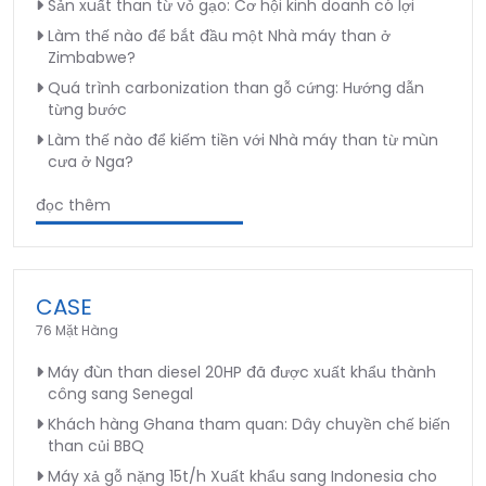
Sản xuất than từ vỏ gạo: Cơ hội kinh doanh có lợi
Làm thế nào để bắt đầu một Nhà máy than ở
Zimbabwe?
Quá trình carbonization than gỗ cứng: Hướng dẫn
từng bước
Làm thế nào để kiếm tiền với Nhà máy than từ mùn
cưa ở Nga?
đọc thêm
CASE
76 Mặt Hàng
Máy đùn than diesel 20HP đã được xuất khẩu thành
công sang Senegal
Khách hàng Ghana tham quan: Dây chuyền chế biến
than củi BBQ
Máy xả gỗ nặng 15t/h Xuất khẩu sang Indonesia cho