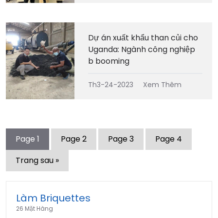
Dự án xuất khẩu than củi cho
Uganda: Ngành công nghiệp
b booming
Th3-24-2023
Xem Thêm
Page
1
Page
2
Page
3
Page
4
Trang sau »
Làm Briquettes
26 Mặt Hàng