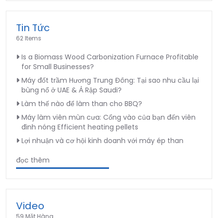
Tin Tức
62 Items
Is a Biomass Wood Carbonization Furnace Profitable
for Small Businesses?
Máy đốt trầm Hương Trung Đông: Tại sao nhu cầu lại
bùng nổ ở UAE & Ả Rập Saudi?
Làm thế nào để làm than cho BBQ?
Máy làm viên mùn cưa: Cổng vào của bạn đến viên
đinh nóng Efficient heating pellets
Lợi nhuận và cơ hội kinh doanh với máy ép than
đọc thêm
Video
59 Mặt Hàng