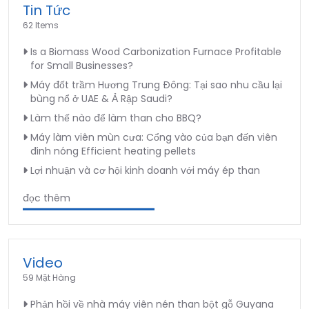
Tin Tức
62 Items
Is a Biomass Wood Carbonization Furnace Profitable
for Small Businesses?
Máy đốt trầm Hương Trung Đông: Tại sao nhu cầu lại
bùng nổ ở UAE & Ả Rập Saudi?
Làm thế nào để làm than cho BBQ?
Máy làm viên mùn cưa: Cổng vào của bạn đến viên
đinh nóng Efficient heating pellets
Lợi nhuận và cơ hội kinh doanh với máy ép than
đọc thêm
Video
59 Mặt Hàng
Phản hồi về nhà máy viên nén than bột gỗ Guyana