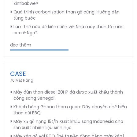
Zimbabwe?
Quá trình carbonization than gỗ cứng: Hướng dẫn
từng bước
Làm thế nào để kiếm tiền với Nhà máy than từ mùn
cưa ở Nga?
đọc thêm
CASE
76 Mặt Hàng
Máy đùn than diesel 20HP đã được xuất khẩu thành
công sang Senegal
Khách hàng Ghana tham quan: Dây chuyền chế biến
than củi BBQ
Máy xả gỗ nặng 15t/h Xuất khẩu sang Indonesia cho
sản xuất nhiên liệu sinh học
Máy xén gỗ với PTO (hệ truyền động bằng máy kéo)