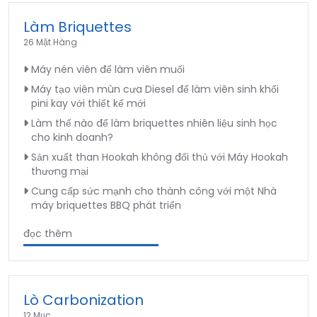
Làm Briquettes
26 Mặt Hàng
Máy nén viên để làm viên muối
Máy tạo viên mùn cưa Diesel để làm viên sinh khối
pini kay với thiết kế mới
Làm thế nào để làm briquettes nhiên liệu sinh học
cho kinh doanh?
Sản xuất than Hookah không đối thủ với Máy Hookah
thương mại
Cung cấp sức mạnh cho thành công với một Nhà
máy briquettes BBQ phát triển
đọc thêm
Lò Carbonization
12 Mục