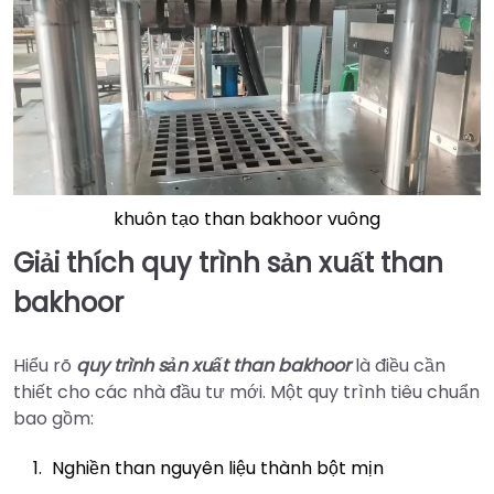
khuôn tạo than bakhoor vuông
Giải thích quy trình sản xuất than
bakhoor
Hiểu rõ
quy trình sản xuất than bakhoor
là điều cần
thiết cho các nhà đầu tư mới. Một quy trình tiêu chuẩn
bao gồm:
Nghiền than nguyên liệu thành bột mịn