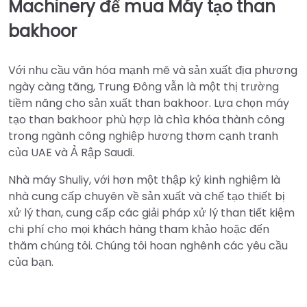
Machinery để mua Máy tạo than
bakhoor
Với nhu cầu văn hóa mạnh mẽ và sản xuất địa phương
ngày càng tăng, Trung Đông vẫn là một thị trường
tiềm năng cho sản xuất than bakhoor. Lựa chọn máy
tạo than bakhoor phù hợp là chìa khóa thành công
trong ngành công nghiệp hương thơm cạnh tranh
của UAE và Ả Rập Saudi.
Nhà máy Shuliy, với hơn một thập kỷ kinh nghiệm là
nhà cung cấp chuyên về sản xuất và chế tạo thiết bị
xử lý than, cung cấp các giải pháp xử lý than tiết kiệm
chi phí cho mọi khách hàng tham khảo hoặc đến
thăm chúng tôi. Chúng tôi hoan nghênh các yêu cầu
của bạn.