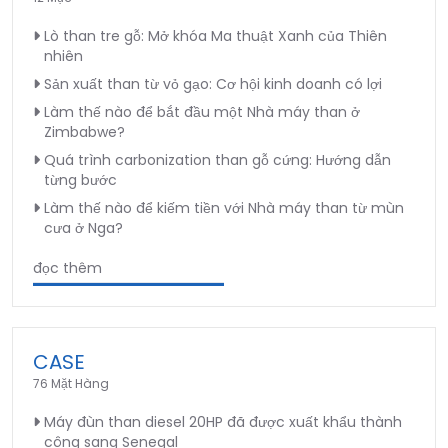
Lò than tre gỗ: Mở khóa Ma thuật Xanh của Thiên
nhiên
Sản xuất than từ vỏ gạo: Cơ hội kinh doanh có lợi
Làm thế nào để bắt đầu một Nhà máy than ở
Zimbabwe?
Quá trình carbonization than gỗ cứng: Hướng dẫn
từng bước
Làm thế nào để kiếm tiền với Nhà máy than từ mùn
cưa ở Nga?
đọc thêm
CASE
76 Mặt Hàng
Máy đùn than diesel 20HP đã được xuất khẩu thành
công sang Senegal