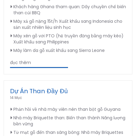
Khách hàng Ghana tham quan: Dây chuyền chế biến
than củi BBQ
Máy xả gỗ nặng 15t/h Xuất khẩu sang Indonesia cho
sản xuất nhiên liệu sinh học
Máy xén gỗ với PTO (hệ truyền động bằng máy kéo)
Xuất khẩu sang Philippines
Máy làm da gỗ xuất khẩu sang Sierra Leone
đọc thêm
Dự Án Than Đầy Đủ
14 Mục
Phản hồi về nhà máy viên nén than bột gỗ Guyana
Nhà máy Briquette than: Biến than thành Năng lượng
bền vững
Từ mạt gỗ đến than sáng bóng: Nhà máy Briquettes