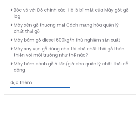
Bóc vỏ với Độ chính xác: Hé lộ bí mật của Máy gột gỗ
log
Máy xén gỗ thương mại Cách mạng hóa quản lý
chất thải gỗ
Máy băm gỗ diesel 600kg/h thử nghiệm sản xuất
Máy xay vụn gỗ dùng cho tái chế chất thải gỗ thân
thiện với môi trường như thế nào?
Máy băm cành gỗ 5 tấn/giờ cho quản lý chất thải dễ
dàng
đọc thêm