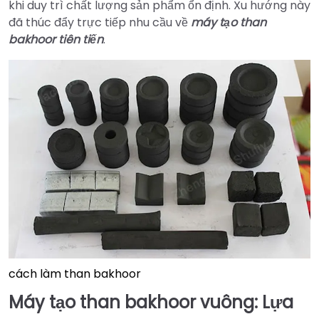
khi duy trì chất lượng sản phẩm ổn định. Xu hướng này
đã thúc đẩy trực tiếp nhu cầu về
máy tạo than
bakhoor tiên tiến
.
cách làm than bakhoor
Máy tạo than bakhoor vuông: Lựa