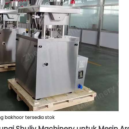
g bakhoor tersedia stok
gi Shuliy Machinery untuk Mesin A