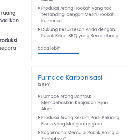
Produksi Arang Hookah yang tak
 ruang
tertandingi dengan Mesin Hookah
hasilkan
Komersial
Dukung Kesuksesan Anda dengan
Pabrik Briket BBQ yang Berkembang
oduksi
 secara
baca lebih
Furnace Karbonisasi
12 Item
Furnace Arang Bambu:
Membebaskan Keajaiban Hijau
Alam
Produksi Arang Sekam Padi: Peluang
Bisnis yang Menguntungkan
Bagaimana Memulai Pabrik Arang di
Zimbabwe?