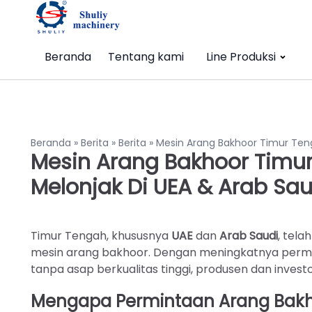
Beranda
Tentang kami
Line Produksi
Beranda
»
Berita
»
Berita
»
Mesin Arang Bakhoor Timur Ten
Mesin Arang Bakhoor Timu
Melonjak Di UEA & Arab Sau
Timur Tengah, khususnya
UAE
dan
Arab Saudi
, tel
mesin arang bakhoor. Dengan meningkatnya permint
tanpa asap berkualitas tinggi, produsen dan investor
Mengapa Permintaan Arang Bakho