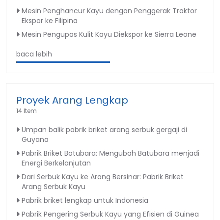
Mesin Penghancur Kayu dengan Penggerak Traktor
Ekspor ke Filipina
Mesin Pengupas Kulit Kayu Diekspor ke Sierra Leone
baca lebih
Proyek Arang Lengkap
14 Item
Umpan balik pabrik briket arang serbuk gergaji di
Guyana
Pabrik Briket Batubara: Mengubah Batubara menjadi
Energi Berkelanjutan
Dari Serbuk Kayu ke Arang Bersinar: Pabrik Briket
Arang Serbuk Kayu
Pabrik briket lengkap untuk Indonesia
Pabrik Pengering Serbuk Kayu yang Efisien di Guinea