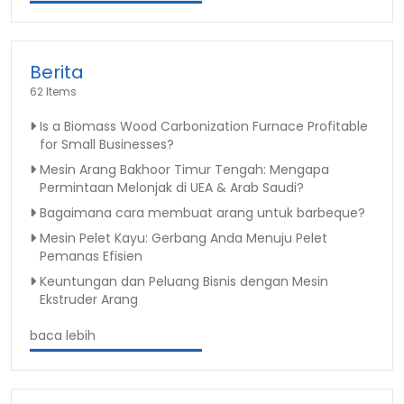
Berita
62 Items
Is a Biomass Wood Carbonization Furnace Profitable
for Small Businesses?
Mesin Arang Bakhoor Timur Tengah: Mengapa
Permintaan Melonjak di UEA & Arab Saudi?
Bagaimana cara membuat arang untuk barbeque?
Mesin Pelet Kayu: Gerbang Anda Menuju Pelet
Pemanas Efisien
Keuntungan dan Peluang Bisnis dengan Mesin
Ekstruder Arang
baca lebih