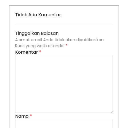
Tidak Ada Komentar.
Tinggalkan Balasan
Alamat email Anda tidak akan dipublikasikan.
Ruas yang wajib ditandai
*
Komentar
*
Nama
*