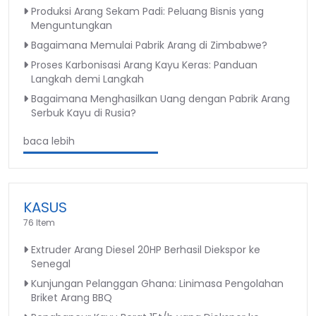
Produksi Arang Sekam Padi: Peluang Bisnis yang
Menguntungkan
Bagaimana Memulai Pabrik Arang di Zimbabwe?
Proses Karbonisasi Arang Kayu Keras: Panduan
Langkah demi Langkah
Bagaimana Menghasilkan Uang dengan Pabrik Arang
Serbuk Kayu di Rusia?
baca lebih
KASUS
76 Item
Extruder Arang Diesel 20HP Berhasil Diekspor ke
Senegal
Kunjungan Pelanggan Ghana: Linimasa Pengolahan
Briket Arang BBQ