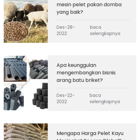
mesin pelet pakan domba
yang baik?
Des-28-
baca
2022
selengkapnya
Apa keunggulan
mengembangkan bisnis
arang batu briket?
Des-22-
baca
2022
selengkapnya
Mengapa Harga Pelet Kayu