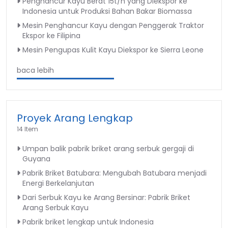
Penghancur Kayu Berat 15t/h yang Diekspor ke
Indonesia untuk Produksi Bahan Bakar Biomassa
Mesin Penghancur Kayu dengan Penggerak Traktor
Ekspor ke Filipina
Mesin Pengupas Kulit Kayu Diekspor ke Sierra Leone
baca lebih
Proyek Arang Lengkap
14 Item
Umpan balik pabrik briket arang serbuk gergaji di
Guyana
Pabrik Briket Batubara: Mengubah Batubara menjadi
Energi Berkelanjutan
Dari Serbuk Kayu ke Arang Bersinar: Pabrik Briket
Arang Serbuk Kayu
Pabrik briket lengkap untuk Indonesia