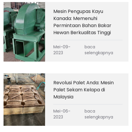
Mesin Pengupas Kayu
Kanada: Memenuhi
Permintaan Bahan Bakar
Hewan Berkualitas Tinggi
Mei-09-
baca
2023
selengkapnya
Revolusi Palet Anda: Mesin
Palet Sekam Kelapa di
Malaysia
Mei-06-
baca
2023
selengkapnya