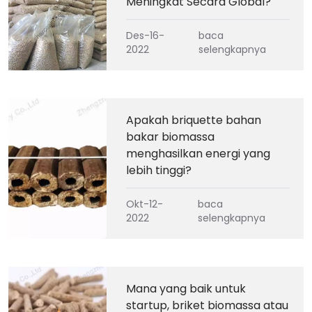
Meningkat Secara Global?
Des-16-
baca
2022
selengkapnya
Apakah briquette bahan
bakar biomassa
menghasilkan energi yang
lebih tinggi?
Okt-12-
baca
2022
selengkapnya
Mana yang baik untuk
startup, briket biomassa atau