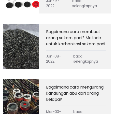
Jun-15-
baca
2022
selengkapnya
Bagaimana cara membuat
arang sekam padi? Metode
untuk karbonisasi sekam padi
Jun-08-
baca
2022
selengkapnya
Bagaimana cara mengurangi
kandungan abu dari arang
kelapa?
Mar-03-
baca