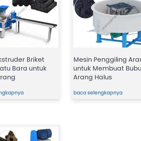
struder Briket
Mesin Penggiling Ar
atu Bara untuk
untuk Membuat Bub
Arang
Arang Halus
engkapnya
baca selengkapnya