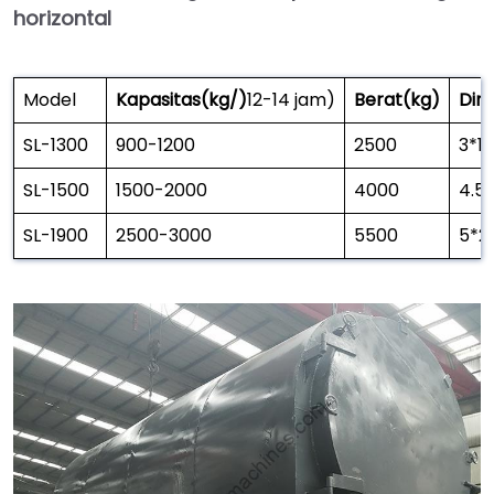
horizontal
Model
Kapasitas(kg/)
12-14 jam)
Berat(kg)
Dim
SL-1300
900-1200
2500
3*1.
SL-1500
1500-2000
4000
4.5*
SL-1900
2500-3000
5500
5*2.