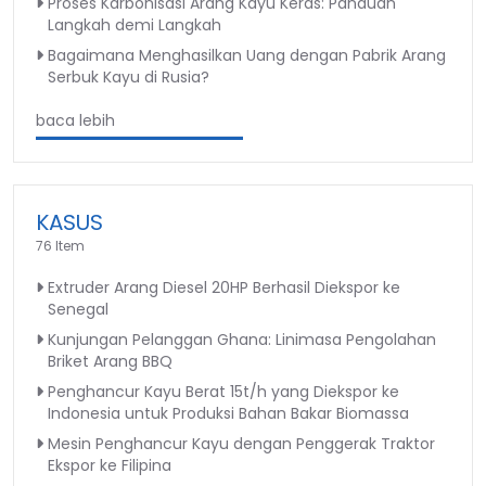
Proses Karbonisasi Arang Kayu Keras: Panduan
Langkah demi Langkah
Bagaimana Menghasilkan Uang dengan Pabrik Arang
Serbuk Kayu di Rusia?
baca lebih
KASUS
76 Item
Extruder Arang Diesel 20HP Berhasil Diekspor ke
Senegal
Kunjungan Pelanggan Ghana: Linimasa Pengolahan
Briket Arang BBQ
Penghancur Kayu Berat 15t/h yang Diekspor ke
Indonesia untuk Produksi Bahan Bakar Biomassa
Mesin Penghancur Kayu dengan Penggerak Traktor
Ekspor ke Filipina