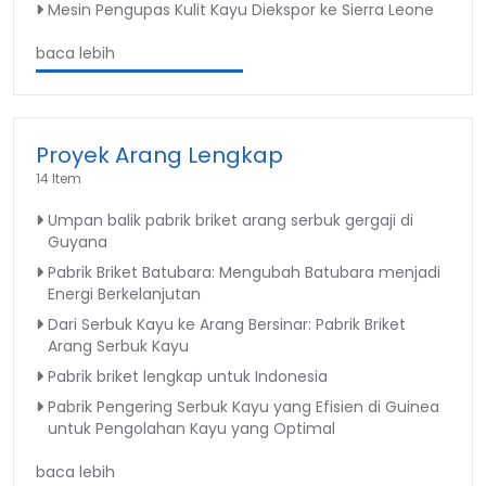
Mesin Pengupas Kulit Kayu Diekspor ke Sierra Leone
baca lebih
Proyek Arang Lengkap
14 Item
Umpan balik pabrik briket arang serbuk gergaji di
Guyana
Pabrik Briket Batubara: Mengubah Batubara menjadi
Energi Berkelanjutan
Dari Serbuk Kayu ke Arang Bersinar: Pabrik Briket
Arang Serbuk Kayu
Pabrik briket lengkap untuk Indonesia
Pabrik Pengering Serbuk Kayu yang Efisien di Guinea
untuk Pengolahan Kayu yang Optimal
baca lebih