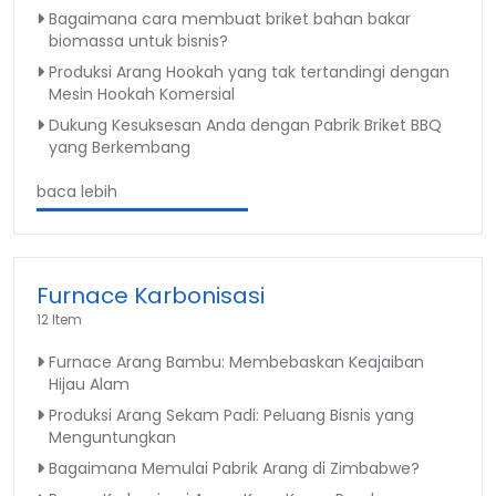
Bagaimana cara membuat briket bahan bakar
biomassa untuk bisnis?
Produksi Arang Hookah yang tak tertandingi dengan
Mesin Hookah Komersial
Dukung Kesuksesan Anda dengan Pabrik Briket BBQ
yang Berkembang
baca lebih
Furnace Karbonisasi
12 Item
Furnace Arang Bambu: Membebaskan Keajaiban
Hijau Alam
Produksi Arang Sekam Padi: Peluang Bisnis yang
Menguntungkan
Bagaimana Memulai Pabrik Arang di Zimbabwe?