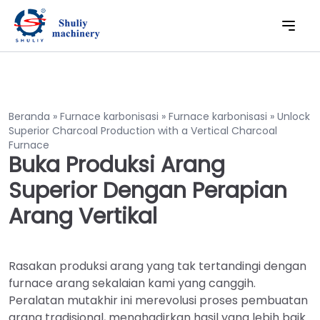
Beranda
»
Furnace karbonisasi
»
Furnace karbonisasi
»
Unlock
Superior Charcoal Production with a Vertical Charcoal
Furnace
Buka Produksi Arang
Superior Dengan Perapian
Arang Vertikal
Rasakan produksi arang yang tak tertandingi dengan
furnace arang sekalaian kami yang canggih.
Peralatan mutakhir ini merevolusi proses pembuatan
arang tradisional, menghadirkan hasil yang lebih baik