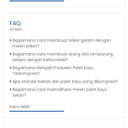
FAQ
63 Item
Bagaimana cara membuat briket garam dengan
mesin briket?
Bagaimana cara membuat arang dari tempurung
kelapa dengan karbonisasi?
Bagaimana Menjadi Produsen Palet Kayu
Terkompresi?
Apa standar beban dari palet kayu yang dikompresi?
Bagaimana cara memelihara mesin palet kayu
tekan?
baca lebih