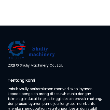
2021 © Shuliy Machinery Co., Ltd.
Tentang Kami
Pabrik Shuliy berkomitmen menyediakan layanan
kepada pengolah arang di seluruh dunia dengan
teknologi industri tingkat tinggi, desain proyek matang,
dan proses layanan purna jual lengkap, membantu
mereka mendapatkan keuntungan besar dan stabil