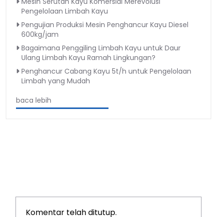
Mesin Serutan Kayu Komersial Merevolusi
Pengelolaan Limbah Kayu
Pengujian Produksi Mesin Penghancur Kayu Diesel
600kg/jam
Bagaimana Penggiling Limbah Kayu untuk Daur
Ulang Limbah Kayu Ramah Lingkungan?
Penghancur Cabang Kayu 5t/h untuk Pengelolaan
Limbah yang Mudah
baca lebih
Komentar telah ditutup.