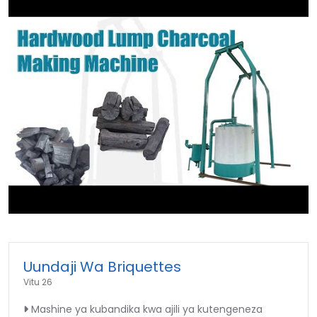
►
Uundaji Wa Briquettes
Vitu 26
Mashine ya kubandika kwa ajili ya kutengeneza