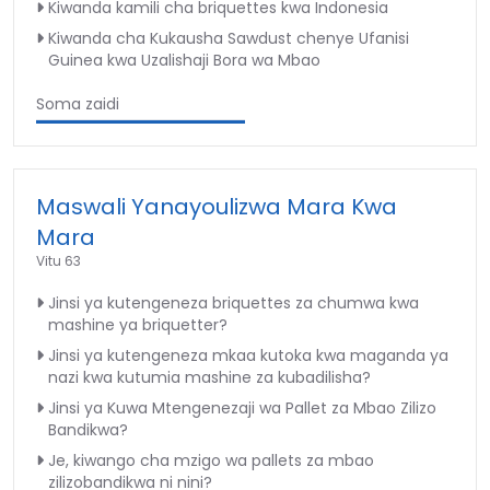
Kiwanda kamili cha briquettes kwa Indonesia
Kiwanda cha Kukausha Sawdust chenye Ufanisi
Guinea kwa Uzalishaji Bora wa Mbao
Soma zaidi
Maswali Yanayoulizwa Mara Kwa
Mara
Vitu 63
Jinsi ya kutengeneza briquettes za chumwa kwa
mashine ya briquetter?
Jinsi ya kutengeneza mkaa kutoka kwa maganda ya
nazi kwa kutumia mashine za kubadilisha?
Jinsi ya Kuwa Mtengenezaji wa Pallet za Mbao Zilizo
Bandikwa?
Je, kiwango cha mzigo wa pallets za mbao
zilizobandikwa ni nini?