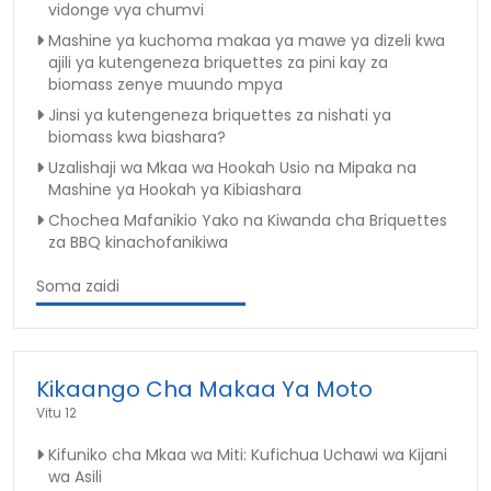
vidonge vya chumvi
Mashine ya kuchoma makaa ya mawe ya dizeli kwa
ajili ya kutengeneza briquettes za pini kay za
biomass zenye muundo mpya
Jinsi ya kutengeneza briquettes za nishati ya
biomass kwa biashara?
Uzalishaji wa Mkaa wa Hookah Usio na Mipaka na
Mashine ya Hookah ya Kibiashara
Chochea Mafanikio Yako na Kiwanda cha Briquettes
za BBQ kinachofanikiwa
Soma zaidi
Kikaango Cha Makaa Ya Moto
Vitu 12
Kifuniko cha Mkaa wa Miti: Kufichua Uchawi wa Kijani
wa Asili