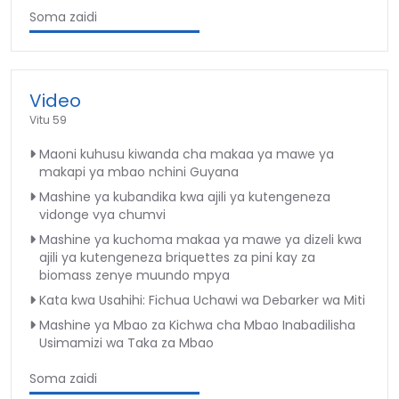
Soma zaidi
Video
Vitu 59
Maoni kuhusu kiwanda cha makaa ya mawe ya
makapi ya mbao nchini Guyana
Mashine ya kubandika kwa ajili ya kutengeneza
vidonge vya chumvi
Mashine ya kuchoma makaa ya mawe ya dizeli kwa
ajili ya kutengeneza briquettes za pini kay za
biomass zenye muundo mpya
Kata kwa Usahihi: Fichua Uchawi wa Debarker wa Miti
Mashine ya Mbao za Kichwa cha Mbao Inabadilisha
Usimamizi wa Taka za Mbao
Soma zaidi