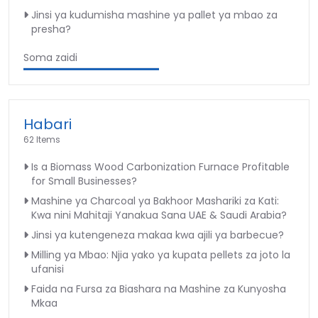
Jinsi ya kudumisha mashine ya pallet ya mbao za
presha?
Soma zaidi
Habari
62 Items
Is a Biomass Wood Carbonization Furnace Profitable
for Small Businesses?
Mashine ya Charcoal ya Bakhoor Mashariki za Kati:
Kwa nini Mahitaji Yanakua Sana UAE & Saudi Arabia?
Jinsi ya kutengeneza makaa kwa ajili ya barbecue?
Milling ya Mbao: Njia yako ya kupata pellets za joto la
ufanisi
Faida na Fursa za Biashara na Mashine za Kunyosha
Mkaa