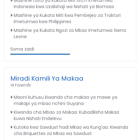
Mashine nzito ya Kukata Miti 15t/h Imetumwa
Indonesia kwa Uzalishaji wa Nishati ya Biomass
Mashine ya Kukata Miti kwa Pembejeo za Traktori
Imetumwa kwa Philippines
Mashine ya Kukata Ngozi za Mbao Imetumwa Sierra
Leone
Soma zaidi
Miradi Kamili Ya Makaa
14 Föremål
Maoni kuhusu kiwanda cha makaa ya mawe ya
makapi ya mbao nchini Guyana
Kiwanda cha Mbao za Makaa: Kubadilisha Makaa
kuwa Nishati Endelevu
Kutoka kwa Sawdust hadi Mkaa wa Kung'aa: Kiwanda
cha Briquettes za Mkaa wa Sawdust