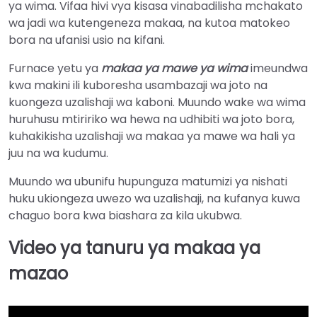
ya wima. Vifaa hivi vya kisasa vinabadilisha mchakato
wa jadi wa kutengeneza makaa, na kutoa matokeo
bora na ufanisi usio na kifani.
Furnace yetu ya
makaa ya mawe ya wima
imeundwa
kwa makini ili kuboresha usambazaji wa joto na
kuongeza uzalishaji wa kaboni. Muundo wake wa wima
huruhusu mtiririko wa hewa na udhibiti wa joto bora,
kuhakikisha uzalishaji wa makaa ya mawe wa hali ya
juu na wa kudumu.
Muundo wa ubunifu hupunguza matumizi ya nishati
huku ukiongeza uwezo wa uzalishaji, na kufanya kuwa
chaguo bora kwa biashara za kila ukubwa.
Video ya tanuru ya makaa ya
mazao