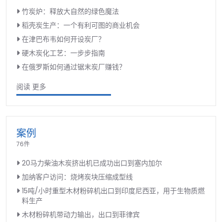
竹炭炉：释放大自然的绿色魔法
稻壳炭生产：一个有利可图的商业机会
在津巴布韦如何开设炭厂？
硬木炭化工艺：一步步指南
在俄罗斯如何通过锯末炭厂赚钱？
阅读 更多
案例
76件
20马力柴油木炭挤出机已成功出口到塞内加尔
加纳客户访问：烧烤炭块压缩成型线
15吨/小时重型木材粉碎机出口到印度尼西亚，用于生物质燃
料生产
木材粉碎机带动力输出，出口到菲律宾