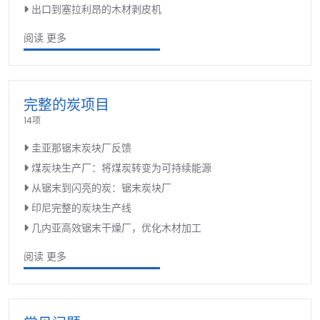
出口到塞拉利昂的木材剥皮机
阅读 更多
完整的炭项目
14项
圭亚那锯末炭块厂反馈
煤炭块生产厂：将煤炭转变为可持续能源
从锯末到闪亮的炭：锯末炭块厂
印尼完整的炭块生产线
几内亚高效锯末干燥厂，优化木材加工
阅读 更多