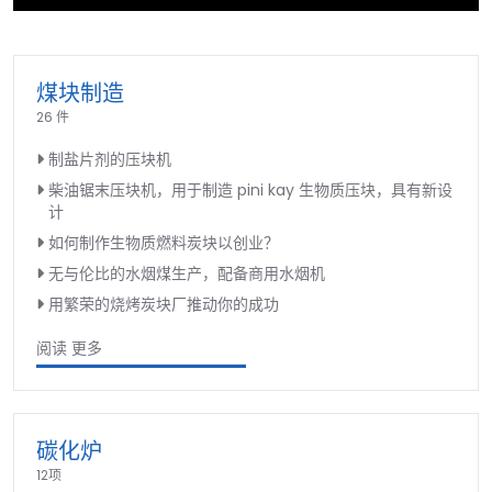
►
煤块制造
26 件
制盐片剂的压块机
柴油锯末压块机，用于制造 pini kay 生物质压块，具有新设
计
如何制作生物质燃料炭块以创业？
无与伦比的水烟煤生产，配备商用水烟机
用繁荣的烧烤炭块厂推动你的成功
阅读 更多
碳化炉
12项