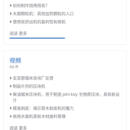
如何制作烧烤用炭？
木屑颗粒机：高效加热颗粒的入口
使用炭挤出机的盈利性和商机
阅读 更多
视频
59 件
圭亚那锯末炭块厂反馈
制盐片剂的压块机
柴油锯末压块机，用于制造 pini kay 生物质压块，具有新设
计
精准剥皮：揭示原木剥皮机的魔力
商用木屑机革新木材废料管理
阅读 更多