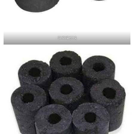
蜂窝煤炭块