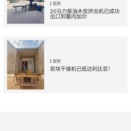
案例
20马力柴油木炭挤出机已成功
出口到塞内加尔
案例
炭块干燥机已抵达利比亚！