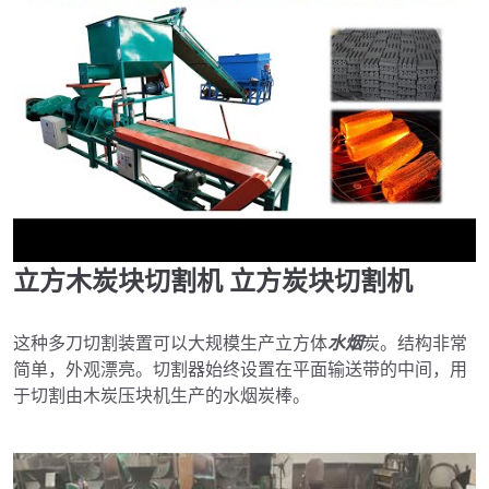
立方木炭块切割机
立方炭块切割机
►
这种多刀切割装置可以大规模生产立方体
水烟
炭。结构非常
简单，外观漂亮。切割器始终设置在平面输送带的中间，用
于切割由木炭压块机生产的水烟炭棒。