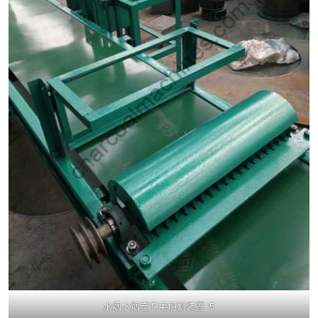
水烟水烟炭专用切割装置-5