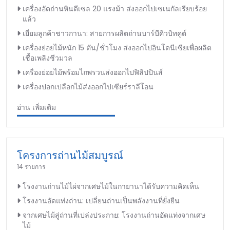
เครื่องอัดถ่านหินดีเซล 20 แรงม้า ส่งออกไปเซเนกัลเรียบร้อย
แล้ว
เยี่ยมลูกค้าชาวกานา: สายการผลิตถ่านบาร์บีคิวบิทคูต์
เครื่องย่อยไม้หนัก 15 ตัน/ชั่วโมง ส่งออกไปอินโดนีเซียเพื่อผลิต
เชื้อเพลิงชีวมวล
เครื่องย่อยไม้พร้อมไถพรวนส่งออกไปฟิลิปปินส์
เครื่องปอกเปลือกไม้ส่งออกไปเซียร์ราลีโอน
อ่าน เพิ่มเติม
โครงการถ่านไม้สมบูรณ์
14 รายการ
โรงงานถ่านไม้ไผ่จากเศษไม้ในกายานาได้รับความคิดเห็น
โรงงานอัดแท่งถ่าน: เปลี่ยนถ่านเป็นพลังงานที่ยั่งยืน
จากเศษไม้สู่ถ่านที่เปล่งประกาย: โรงงานถ่านอัดแท่งจากเศษ
ไม้