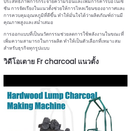
ประสิทธิภาพการกระจายความร้อนและเพิ่มการคาร์บอไนเซ
ชัน การจัดเรียงในแนวตั้งช่วยให้การไหลเวียนของอากาศและ
การควบคุมอุณหภูมิที่ดีขึ้น ทำให้มั่นใจได้ว่าผลิตภัณฑ์ถ่านมี
คุณภาพสูงและสม่ำเสมอ
การออกแบบที่เป็นนวัตกรรมช่วยลดการใช้พลังงานในขณะที่
เพิ่มความสามารถในการผลิต ทำให้เป็นตัวเลือกที่เหมาะสม
สำหรับธุรกิจทุกรูปแบบ
วิดีโอเตาย Fr charcoal แนวตั้ง