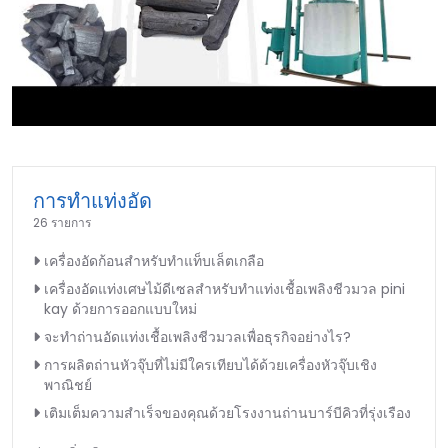
►
การทำแท่งอัด
26 รายการ
เครื่องอัดก้อนสำหรับทำแท็บเล็ตเกลือ
เครื่องอัดแท่งเศษไม้ดีเซลสำหรับทำแท่งเชื้อเพลิงชีวมวล pini
kay ด้วยการออกแบบใหม่
จะทำถ่านอัดแท่งเชื้อเพลิงชีวมวลเพื่อธุรกิจอย่างไร?
การผลิตถ่านหัวจุ๊บที่ไม่มีใครเทียบได้ด้วยเครื่องหัวจุ๊บเชิง
พาณิชย์
เติมเต็มความสำเร็จของคุณด้วยโรงงานถ่านบาร์บีคิวที่รุ่งเรือง