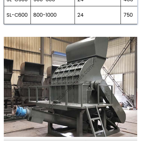
SL-C600
800-1000
24
750