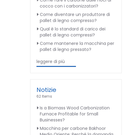
Come fare il carbone dalle noci di
cocco con i carbonizzatori?
Come diventare un produttore di
pallet di legno compresso?
Qual è lo standard di carico dei
pallet di legno compressi?
Come mantenere la macchina per
pallet di legno pressato?
leggere di più
Notizie
62 Items
Is a Biomass Wood Carbonization
Furnace Profitable for Small
Businesses?
Macchina per carbone Bakhoor
Medio Oriente: Perché la domanda