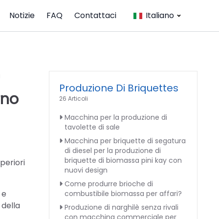
Notizie
FAQ
Contattaci
Italiano
a
Produzione Di Briquettes
rno
26 Articoli
Macchina per la produzione di
tavolette di sale
Macchina per briquette di segatura
di diesel per la produzione di
briquette di biomassa pini kay con
periori
nuovi design
Come produrre brioche di
 e
combustibile biomassa per affari?
 della
Produzione di narghilè senza rivali
con macchina commerciale per