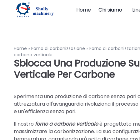
Home
Chi siamo
Lin
Home
»
Forno di carbonizzazione
»
Forno di carbonizzazio
carbone verticale
Sblocca Una Produzione Su
Verticale Per Carbone
Sperimenta una produzione di carbone senza pari c
attrezzatura all'avanguardia rivoluziona il processo 
e un'efficienza senza pari.
Il nostro
forno a carbone verticale
è progettato met
massimizzare la carbonizzazione. La sua configurazio
temperatura, garantendo un'uscita di carbone costan