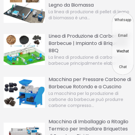
Legno da Biomassa
La linea di produzione di pellet di legno
di biomassa è una…
Whatsapp
Linea di Produzione di Carbone per
Email
Barbecue | Impianto di Briquettes
BBQ
Wechat
La linea di produzione di carbone per
barbecue principalmente elabora vari…
Chat
Macchina per Pressare Carbone di
Barbecue Rotondo e a Cuscino
La macchina per la produzione di
carbone da barbecue può produrre
carbone compresso…
Macchina di Imballaggio a Ritaglio
Termico per Imballare Briquettes