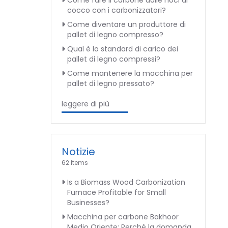
Come fare il carbone dalle noci di
cocco con i carbonizzatori?
Come diventare un produttore di
pallet di legno compresso?
Qual è lo standard di carico dei
pallet di legno compressi?
Come mantenere la macchina per
pallet di legno pressato?
leggere di più
Notizie
62 Items
Is a Biomass Wood Carbonization
Furnace Profitable for Small
Businesses?
Macchina per carbone Bakhoor
Medio Oriente: Perché la domanda