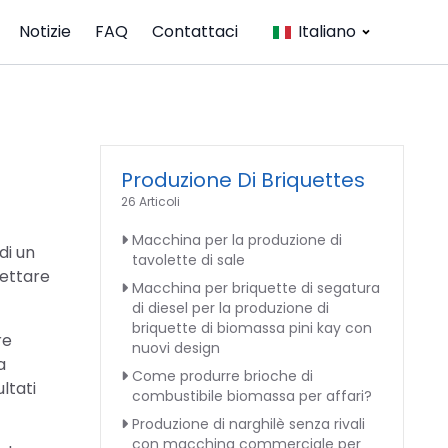
Notizie
FAQ
Contattaci
Italiano
Produzione Di Briquettes
26 Articoli
Macchina per la produzione di
di un
tavolette di sale
gettare
Macchina per briquette di segatura
di diesel per la produzione di
briquette di biomassa pini kay con
re
nuovi design
a
Come produrre brioche di
ltati
combustibile biomassa per affari?
Produzione di narghilè senza rivali
con macchina commerciale per