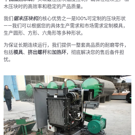
木压块时的高效率和稳定的产品质量。
我们
锯末压块机
的核心优势之一是100%可定制的压块形状
——我们可以根据您的具体生产需求和市场需求定制模具，
生产圆形、方形、六角形等多种形状。
为保证长期连续运行，我们提供一整套高品质的耐磨零件，
包括
模具
、
挤出螺杆
和
加热环
，彻底解决您的售后备件担
忧。