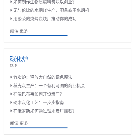
如何制作生物质燃料炭块以创业？
无与伦比的水烟煤生产，配备商用水烟机
用繁荣的烧烤炭块厂推动你的成功
阅读 更多
碳化炉
12项
竹炭炉：释放大自然的绿色魔法
稻壳炭生产：一个有利可图的商业机会
在津巴布韦如何开设炭厂？
硬木炭化工艺：一步步指南
在俄罗斯如何通过锯末炭厂赚钱？
阅读 更多