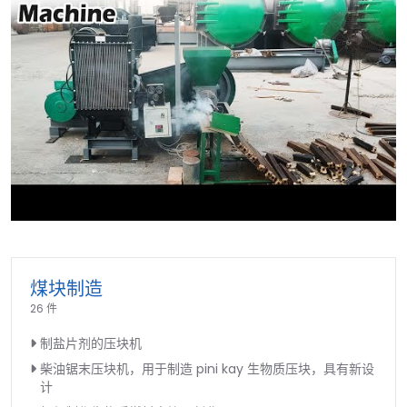
►
煤块制造
26 件
制盐片剂的压块机
柴油锯末压块机，用于制造 pini kay 生物质压块，具有新设
计