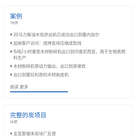
案例
76件
20马力柴油木炭挤出机已成功出口到塞内加尔
加纳客户访问：烧烤炭块压缩成型线
15吨/小时重型木材粉碎机出口到印度尼西亚，用于生物质燃
料生产
木材粉碎机带动力输出，出口到菲律宾
出口到塞拉利昂的木材剥皮机
阅读 更多
完整的炭项目
14项
圭亚那锯末炭块厂反馈