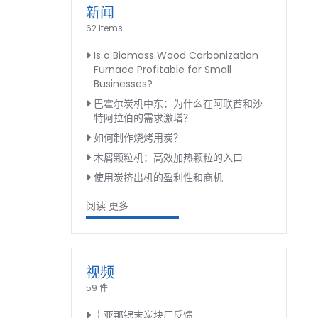
新闻
62 Items
Is a Biomass Wood Carbonization
Furnace Profitable for Small
Businesses?
巴霍尔炭机中东：为什么在阿联酋和沙
特阿拉伯的需求激增？
如何制作烧烤用炭？
木屑颗粒机：高效加热颗粒的入口
使用炭挤出机的盈利性和商机
阅读 更多
视频
59 件
圭亚那锯末炭块厂反馈