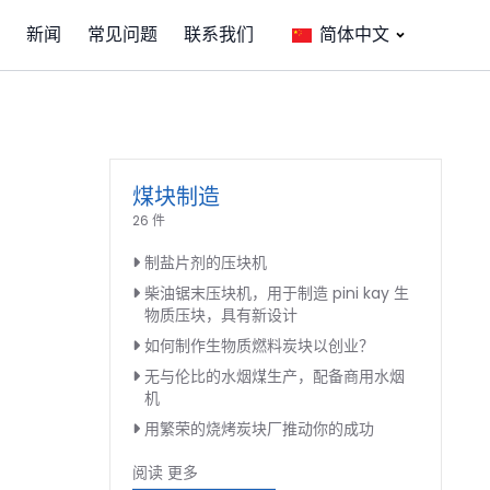
新闻
常见问题
联系我们
简体中文
煤块制造
26 件
制盐片剂的压块机
柴油锯末压块机，用于制造 pini kay 生
物质压块，具有新设计
如何制作生物质燃料炭块以创业？
无与伦比的水烟煤生产，配备商用水烟
机
用繁荣的烧烤炭块厂推动你的成功
阅读 更多