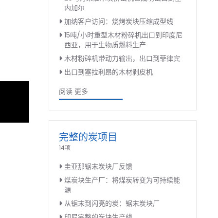
内加尔
加纳客户访问：烧烤炭块压缩成型线
15吨/小时重型木材粉碎机出口到印度尼
西亚，用于生物质燃料生产
木材粉碎机带动力输出，出口到菲律宾
出口到塞拉利昂的木材剥皮机
阅读 更多
完整的炭项目
14项
圭亚那锯末炭块厂反馈
煤炭块生产厂：将煤炭转变为可持续能
源
从锯末到闪亮的炭：锯末炭块厂
印尼完整的炭块生产线