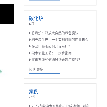
碳化炉
12项
竹炭炉：释放大自然的绿色魔法
稻壳炭生产：一个有利可图的商业机会
在津巴布韦如何开设炭厂？
硬木炭化工艺：一步步指南
在俄罗斯如何通过锯末炭厂赚钱？
阅读 更多
案例
76件
20马力柴油木炭挤出机已成功出口到塞