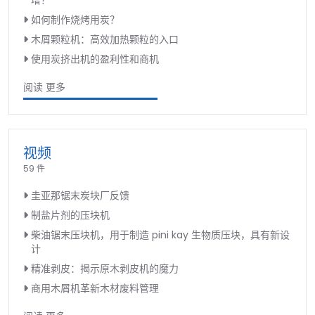
增？
如何制作烧烤用炭？
木屑颗粒机：高效加热颗粒的入口
使用炭挤出机的盈利性和商机
阅读 更多
视频
59 件
圭亚那锯末炭块厂反馈
制盐片剂的压块机
柴油锯末压块机，用于制造 pini kay 生物质压块，具有新设
计
精准剥皮：揭示原木剥皮机的魔力
商用木屑机革新木材废料管理