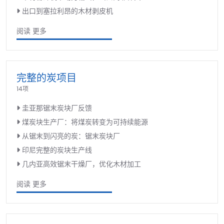
出口到塞拉利昂的木材剥皮机
阅读 更多
完整的炭项目
14项
圭亚那锯末炭块厂反馈
煤炭块生产厂：将煤炭转变为可持续能源
从锯末到闪亮的炭：锯末炭块厂
印尼完整的炭块生产线
几内亚高效锯末干燥厂，优化木材加工
阅读 更多