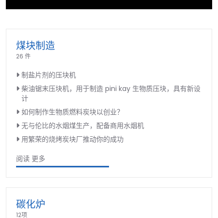
►
煤块制造
26 件
制盐片剂的压块机
柴油锯末压块机，用于制造 pini kay 生物质压块，具有新设
计
如何制作生物质燃料炭块以创业？
无与伦比的水烟煤生产，配备商用水烟机
用繁荣的烧烤炭块厂推动你的成功
阅读 更多
碳化炉
12项