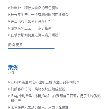
竹炭炉：释放大自然的绿色魔法
稻壳炭生产：一个有利可图的商业机会
在津巴布韦如何开设炭厂？
硬木炭化工艺：一步步指南
在俄罗斯如何通过锯末炭厂赚钱？
阅读 更多
案例
76件
20马力柴油木炭挤出机已成功出口到塞内加尔
加纳客户访问：烧烤炭块压缩成型线
15吨/小时重型木材粉碎机出口到印度尼西亚，用于生物质燃
料生产
木材粉碎机带动力输出，出口到菲律宾