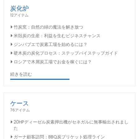
炭化炉
12アイテム
竹炭窯：自然の緑の魔法を解き放つ
米殻炭の生産：利益を生むビジネスチャンス
ジンバブエで炭素工場を始めるには？
硬木炭の炭化プロセス：ステップバイステップガイド
ロシアで木屑炭工場でお金を稼ぐには？
続きを読む
ケース
76アイテム
20HPディーゼル炭素押出機がセネガルに無事輸出されまし
た
ガーナ顧客訪問：BBQ炭ブリケット処理ライン