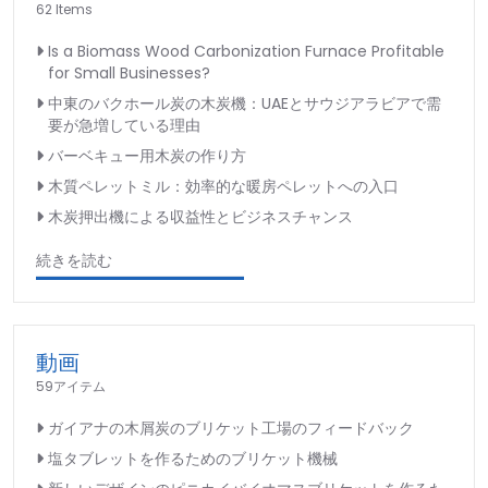
62 Items
Is a Biomass Wood Carbonization Furnace Profitable
for Small Businesses?
中東のバクホール炭の木炭機：UAEとサウジアラビアで需
要が急増している理由
バーベキュー用木炭の作り方
木質ペレットミル：効率的な暖房ペレットへの入口
木炭押出機による収益性とビジネスチャンス
続きを読む
動画
59アイテム
ガイアナの木屑炭のブリケット工場のフィードバック
塩タブレットを作るためのブリケット機械