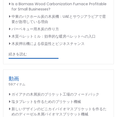
Is a Biomass Wood Carbonization Furnace Profitable
for Small Businesses?
中東のバクホール炭の木炭機：UAEとサウジアラビアで需
要が急増している理由
バーベキュー用木炭の作り方
木質ペレットミル：効率的な暖房ペレットへの入口
木炭押出機による収益性とビジネスチャンス
続きを読む
動画
59アイテム
ガイアナの木屑炭のブリケット工場のフィードバック
塩タブレットを作るためのブリケット機械
新しいデザインのピニカイバイオマスブリケットを作るた
めのディーゼル木屑バイオマスブリケット機械