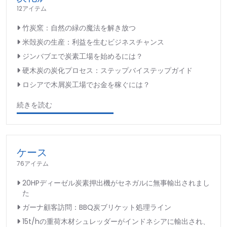
12アイテム
竹炭窯：自然の緑の魔法を解き放つ
米殻炭の生産：利益を生むビジネスチャンス
ジンバブエで炭素工場を始めるには？
硬木炭の炭化プロセス：ステップバイステップガイド
ロシアで木屑炭工場でお金を稼ぐには？
続きを読む
ケース
76アイテム
20HPディーゼル炭素押出機がセネガルに無事輸出されまし
た
ガーナ顧客訪問：BBQ炭ブリケット処理ライン
15t/hの重荷木材シュレッダーがインドネシアに輸出され、