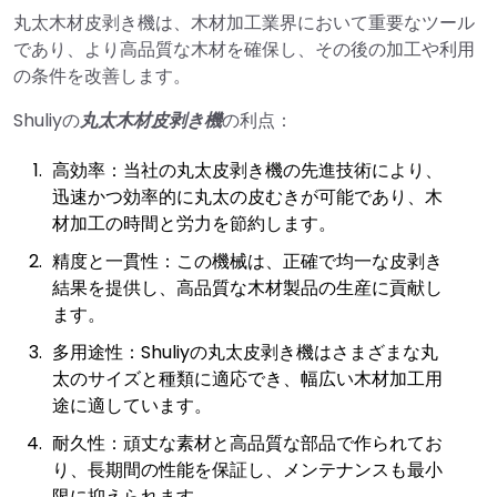
丸太木材皮剥き機は、木材加工業界において重要なツール
であり、より高品質な木材を確保し、その後の加工や利用
の条件を改善します。
Shuliyの
丸太木材皮剥き機
の利点：
高効率：当社の丸太皮剥き機の先進技術により、
迅速かつ効率的に丸太の皮むきが可能であり、木
材加工の時間と労力を節約します。
精度と一貫性：この機械は、正確で均一な皮剥き
結果を提供し、高品質な木材製品の生産に貢献し
ます。
多用途性：Shuliyの丸太皮剥き機はさまざまな丸
太のサイズと種類に適応でき、幅広い木材加工用
途に適しています。
耐久性：頑丈な素材と高品質な部品で作られてお
り、長期間の性能を保証し、メンテナンスも最小
限に抑えられます。