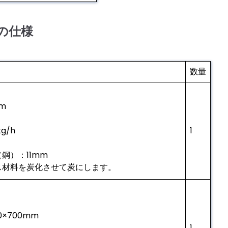
ンの仕様
数量
9m
g/h
1
鋼）：11mm
ス材料を炭化させて炭にします。
0×700mm
1