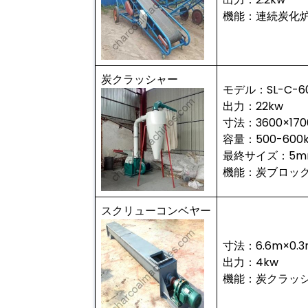
機能：連続炭化
炭クラッシャー
モデル：SL-C-6
出力：22kw
寸法：3600×170
容量：500-600k
最終サイズ：5m
機能：炭ブロッ
スクリューコンベヤー
寸法：6.6m×0.3
出力：4kw
機能：炭クラッ