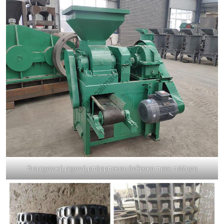
Βιομηχανική μηχανή μπάρμπεκιου άνθρακα προς πώληση