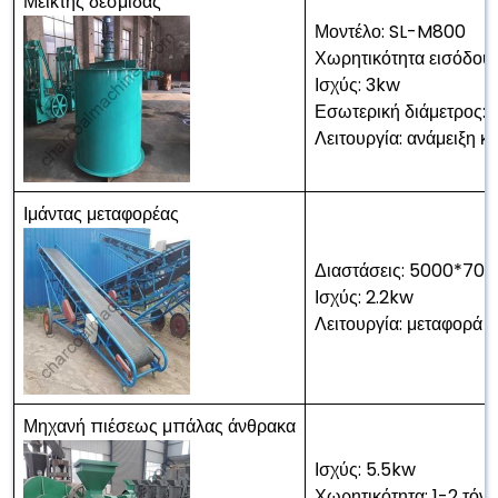
Μείκτης δεσμίδας
Μοντέλο: SL-M800
Χωρητικότητα εισόδου:
Ισχύς: 3kw
Εσωτερική διάμετρος
Λειτουργία: ανάμειξη κ
Ιμάντας μεταφορέας
Διαστάσεις: 5000*7
Ισχύς: 2.2kw
Λειτουργία: μεταφορά 
Μηχανή πιέσεως μπάλας άνθρακα
Ισχύς: 5.5kw
Χωρητικότητα: 1-2 τό