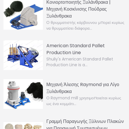
Κονιορτοποιητής Ξυλάνθρακα |
Μηχανή Κοσκίνισης Πούδρας
Ξυλάνθρακα
Ο θρυμματιστής κάρβουνου μπορεί κυρίως
να θρυμματίσει διάφορα…
American Standard Pallet
Production Line
Shuliy's American Standard Pallet
Production Line is a…
Μηχανή Άλεσης Raymond για Λίγο
Ξυλάνθρακα
Ο Raymond mill χρησιμοποιείται κυρίως
ως ένα κομμάτι…
Γραμμή Παραγωγής Ξύλινων Πλακών
για Παραγωγή Συμπιεσμένων