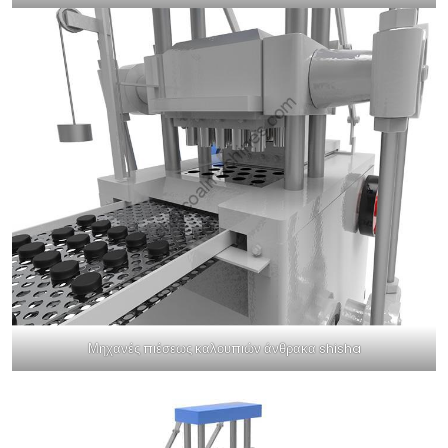
Μηχανές πιέσεως καλουπιών άνθρακα shisha