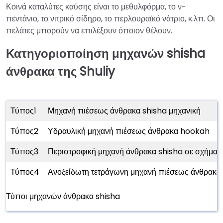
Κοινά καταλύτες καύσης είναι το μεθυλφόρμα, το ν-
πεντάνιο, το νιτρικό σίδηρο, το περλουραϊκό νάτριο, κ.λπ. Οι
πελάτες μπορούν να επιλέξουν όποιον θέλουν.
Κατηγοριοποίηση μηχανών shisha
άνθρακα της Shuliy
Τύπος1
Μηχανή πιέσεως άνθρακα shisha μηχανική
Τύπος2
Υδραυλική μηχανή πιέσεως άνθρακα hookah
Τύπος3
Περιστροφική μηχανή άνθρακα shisha σε σχήμα 
Τύπος4
Ανοξείδωτη τετράγωνη μηχανή πιέσεως άνθρακα
Τύποι μηχανών άνθρακα shisha