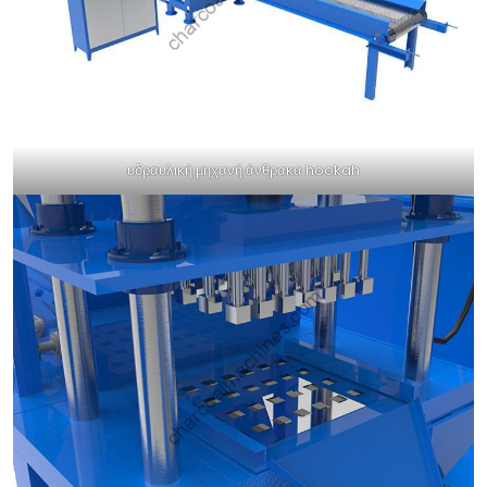
υδραυλική μηχανή άνθρακα hookah