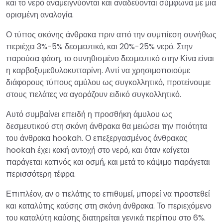
και το νερό αναμειγνύονται και αναδεύονται σύμφωνα με μια
ορισμένη αναλογία.
Ο τύπος σκόνης άνθρακα πριν από την συμπίεση συνήθως
περιέχει 3%-5% δεσμευτικό, και 20%-25% νερό. Στην
παρούσα φάση, το συνηθισμένο δεσμευτικό στην Κίνα είναι
η καρβοξυμεθυλοκυτταρίνη. Αντί να χρησιμοποιούμε
διάφορους τύπους αμύλου ως συγκολλητικό, προτείνουμε
στους πελάτες να αγοράζουν ειδικό συγκολλητικό.
Αυτό συμβαίνει επειδή η προσθήκη άμυλου ως
δεσμευτικού στη σκόνη άνθρακα θα μειώσει την ποιότητα
του άνθρακα hookah. Ο επεξεργασμένος άνθρακας
hookah έχει κακή αντοχή στο νερό, και όταν καίγεται
παράγεται καπνός και οσμή, και μετά το κάψιμο παράγεται
περισσότερη τέφρα.
Επιπλέον, αν ο πελάτης το επιθυμεί, μπορεί να προστεθεί
και καταλύτης καύσης στη σκόνη άνθρακα. Το περιεχόμενο
του καταλύτη καύσης διατηρείται γενικά περίπου στο 6%.