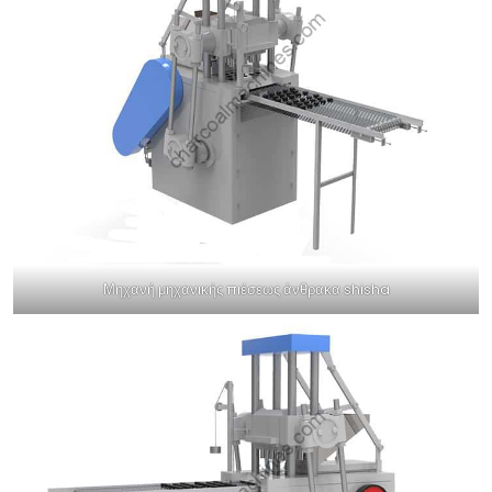
Μηχανή μηχανικής πιέσεως άνθρακα shisha