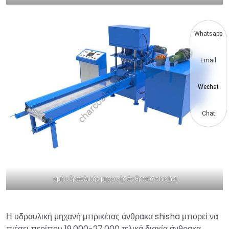
Whatsapp
Email
Wechat
Chat
τιμή υδραυλικής μηχανής άνθρακα shisha
Η υδραυλική μηχανή μπρικέτας άνθρακα shisha μπορεί να
πιέσει περίπου 19.000-27.000 τελικά δισκία άνθρακα