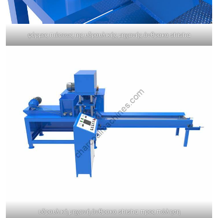
φόρμες πιέσεως της υδραυλικής μηχανής άνθρακα shisha
υδραυλική μηχανή άνθρακα shisha προς πώληση