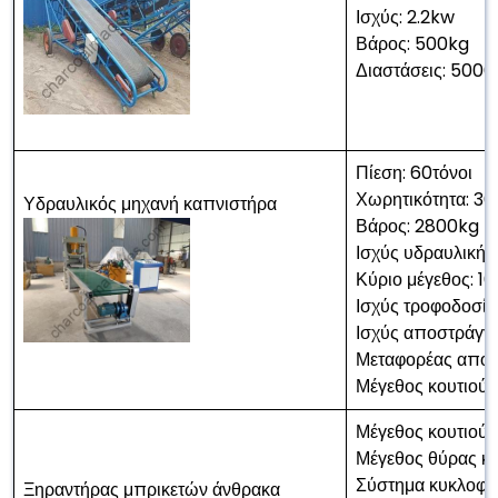
Ισχύς: 2.2kw
Βάρος: 500kg
Διαστάσεις: 50
Πίεση: 60τόνοι
Χωρητικότητα: 3
Υδραυλικός μηχανή καπνιστήρα
Βάρος: 2800kg
Ισχύς υδραυλικής 
Κύριο μέγεθος:
Ισχύς τροφοδοσία
Ισχύς αποστράγγι
Μεταφορέας απο
Μέγεθος κουτιού
Μέγεθος κουτιο
Μέγεθος θύρας κ
Σύστημα κυκλοφορ
Ξηραντήρας μπρικετών άνθρακα