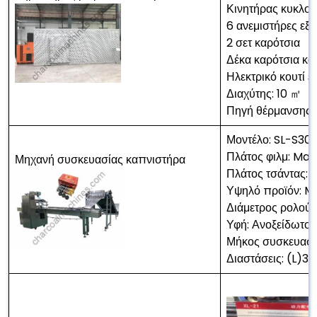
Κινητήρας κυκλο
6 ανεμιστήρες ε
2 σετ καρότσια
Δέκα καρότσια και
Ηλεκτρικό κουτί ε
Διαχύτης: 10 ㎡
Πηγή θέρμανσης: 
Μοντέλο: SL-S30
Πλάτος φιλμ: M
Μηχανή συσκευασίας καπνιστήρα
Πλάτος τσάντας:
Υψηλό προϊόν:
Διάμετρος ρολού
Υφή: Ανοξείδωτο 
Μήκος συσκευασ
Διαστάσεις: (L