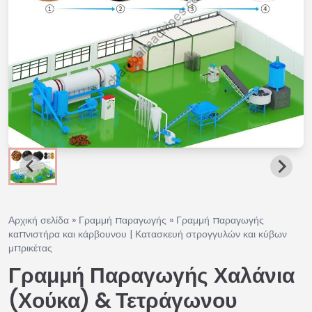
Αρχική σελίδα
»
Γραμμή παραγωγής
»
Γραμμή παραγωγής
καπνιστήρα και κάρβουνου | Κατασκευή στρογγυλών και κύβων
μπρικέτας
Γραμμή Παραγωγής Χαλάνια
(Χούκα) & Τετράγωνου