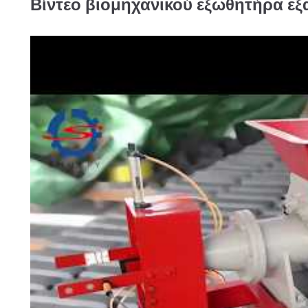
Βίντεο βιομηχανικού εξωθητήρα ε