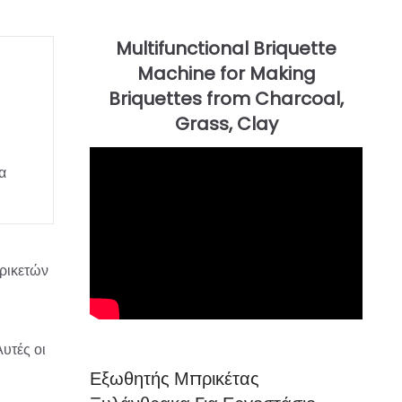
α
ρικετών
υτές οι
Εξωθητής Μπρικέτας