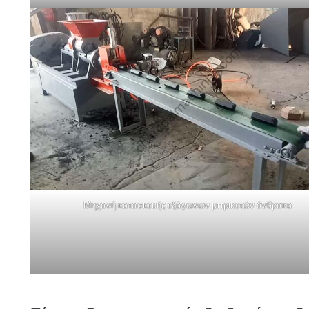
Μηχανή κατασκευής εξάγωνων μπρικετών άνθρακα