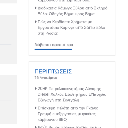
κάρβουνου στη Ζιμπάμπουε;
Διαδικασία Κάμινγκ Ξύλου από Σκληρό
Ξύλο: Οδηγός Βήμα προς Βήμα
Πώς να Κερδίσετε Χρήματα με
Εργοστάσιο Κάμινγκ από Σάπιο Ξύλο
στη Ρωσία;
διάβασε περισσότερα
ΠΕΡΙΠΤΩΣΕΙΣ
76 Αντικείμενα
20HP Πετρελαιοκινητήρας Δύναμης
Diesel Χαλκός Εξωθητήρας Επιτυχώς
Εξαγωγή στη Σενεγάλη
Επίσκεψη πελάτη από την Γκάνα:
Γραμμή επεξεργασίας μπρικέτας
κάρβουνου BBQ
15t/h Βαρύς Ξύλινος Κοπής Ξύλου