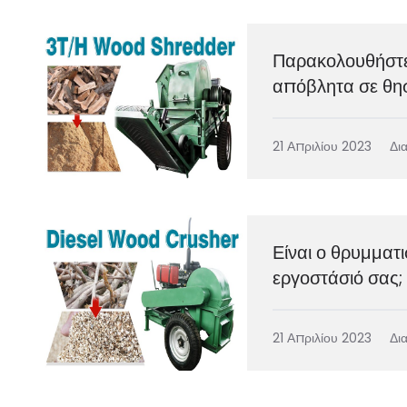
Παρακολουθήστε
απόβλητα σε θη
21 Απριλίου 2023
Δι
Είναι ο θρυμματ
εργοστάσιό σας;
21 Απριλίου 2023
Δι