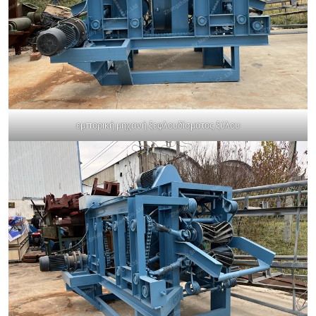
εμπορική μηχανή ξεφλουδίσματος ξύλου