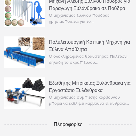
Μηχανή Άλεσης Ξύλινου Πούδρας για
Παραγωγή Ξυλάνθρακα σε Πούδρα
Ο μηχανισμός ξύλινου πούδρας
χρησιμοποιείται για το…
Πολυλειτουργική Κοπτική Μηχανή για
Ξύλινα Απόβλητα
Ο ολοκληρωμένος θραυστήρας παλετών,
δηλαδή το σκραπ ξύλου…
Εξωθητής Μπρικέτας Ξυλάνθρακα για
Εργοστάσιο Ξυλάνθρακα
Ο μηχανισμός συμπίεσης κάρβουνου
μπορεί να εκθλίψει κάρβουνο & άνθρακα…
Πληροφορίες