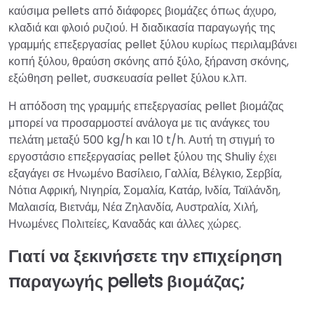
καύσιμα pellets από διάφορες βιομάζες όπως άχυρο,
κλαδιά και φλοιό ρυζιού. Η διαδικασία παραγωγής της
γραμμής επεξεργασίας pellet ξύλου κυρίως περιλαμβάνει
κοπή ξύλου, θραύση σκόνης από ξύλο, ξήρανση σκόνης,
εξώθηση pellet, συσκευασία pellet ξύλου κ.λπ.
Η απόδοση της γραμμής επεξεργασίας pellet βιομάζας
μπορεί να προσαρμοστεί ανάλογα με τις ανάγκες του
πελάτη μεταξύ 500 kg/h και 10 t/h. Αυτή τη στιγμή το
εργοστάσιο επεξεργασίας pellet ξύλου της Shuliy έχει
εξαγάγει σε Ηνωμένο Βασίλειο, Γαλλία, Βέλγκιο, Σερβία,
Νότια Αφρική, Νιγηρία, Σομαλία, Κατάρ, Ινδία, Ταϊλάνδη,
Μαλαισία, Βιετνάμ, Νέα Ζηλανδία, Αυστραλία, Χιλή,
Ηνωμένες Πολιτείες, Καναδάς και άλλες χώρες.
Γιατί να ξεκινήσετε την επιχείρηση
παραγωγής pellets βιομάζας;