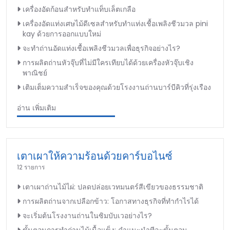
เครื่องอัดก้อนสำหรับทำแท็บเล็ตเกลือ
เครื่องอัดแท่งเศษไม้ดีเซลสำหรับทำแท่งเชื้อเพลิงชีวมวล pini
kay ด้วยการออกแบบใหม่
จะทำถ่านอัดแท่งเชื้อเพลิงชีวมวลเพื่อธุรกิจอย่างไร?
การผลิตถ่านหัวจุ๊บที่ไม่มีใครเทียบได้ด้วยเครื่องหัวจุ๊บเชิง
พาณิชย์
เติมเต็มความสำเร็จของคุณด้วยโรงงานถ่านบาร์บีคิวที่รุ่งเรือง
อ่าน เพิ่มเติม
เตาเผาให้ความร้อนด้วยคาร์บอไนซ์
12 รายการ
เตาเผาถ่านไม้ไผ่: ปลดปล่อยเวทมนตร์สีเขียวของธรรมชาติ
การผลิตถ่านจากเปลือกข้าว: โอกาสทางธุรกิจที่ทำกำไรได้
จะเริ่มต้นโรงงานถ่านในซิมบับเวอย่างไร?
ขั้นตอนการทำถ่านไม้เนื้อแข็ง: คำแนะนำทีละขั้นตอน