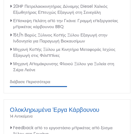
20HP Πετρελαιοκινητήρας Δύναμης Diesel Χαλκός
Εξωθητήρας Επιτυχώς Εξαγωγή στη Σενεγάλη
Επίσκεψη πελάτη από την Γκάνα: Γραμμή επεξεργασίας
μπρικέτας κάρβουνου BBQ
15t/h Βαρύς Ξύλινος Κοπής Ξύλου Εξαγωγή στην
Ινδονησία για Παραγωγή Βιοκαυσίμων
Μηχανή Κοπής Ξύλου με Κινητήρα Μεταφοράς Ισχύος
Εξαγωγή στις Φιλιππίνες
Μηχανή Απομάκρυνσης Φλοιού Ξύλου για Ξυλεία στη
Σιέρα Λεόνε
διάβασε περισσότερα
Ολοκληρωμένα Έργα Κάρβουνου
14 Αντικείμενα
Feedback από το εργοστάσιο μπρικέτας από ξύσμα
ξύλου στη Γουιάνα