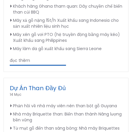
Khách hàng Ghana tham quan: Dây chuyền chế biến
than củi BBQ
Máy xả gỗ nặng 15t/h Xuất khẩu sang Indonesia cho
sản xuất nhiên liệu sinh học
Máy xén gỗ với PTO (hệ truyền động bằng máy kéo)
Xuất khẩu sang Philippines
Máy làm da gỗ xuất khẩu sang Sierra Leone
đọc thêm
Dự Án Than Đầy Đủ
14 Mục
Phản hồi về nhà máy viên nén than bột gỗ Guyana
Nhà máy Briquette than: Biến than thành Năng lượng
bền vững
Từ mạt gỗ đến than sáng bóng: Nhà máy Briquettes