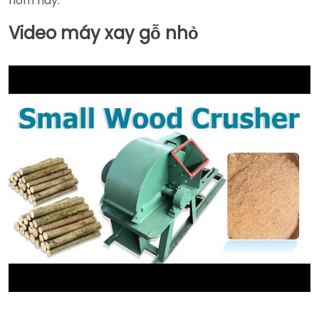
hôm nay.
Video máy xay gỗ nhỏ
►