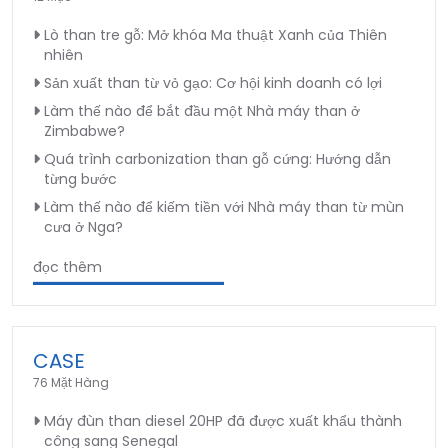
Lò than tre gỗ: Mở khóa Ma thuật Xanh của Thiên
nhiên
Sản xuất than từ vỏ gạo: Cơ hội kinh doanh có lợi
Làm thế nào để bắt đầu một Nhà máy than ở
Zimbabwe?
Quá trình carbonization than gỗ cứng: Hướng dẫn
từng bước
Làm thế nào để kiếm tiền với Nhà máy than từ mùn
cưa ở Nga?
đọc thêm
CASE
76 Mặt Hàng
Máy đùn than diesel 20HP đã được xuất khẩu thành
công sang Senegal