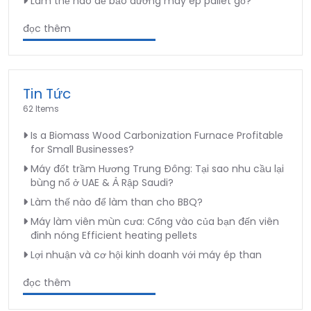
Làm thế nào để bảo dưỡng máy ép pallet gỗ?
đọc thêm
Tin Tức
62 Items
Is a Biomass Wood Carbonization Furnace Profitable
for Small Businesses?
Máy đốt trầm Hương Trung Đông: Tại sao nhu cầu lại
bùng nổ ở UAE & Ả Rập Saudi?
Làm thế nào để làm than cho BBQ?
Máy làm viên mùn cưa: Cổng vào của bạn đến viên
đinh nóng Efficient heating pellets
Lợi nhuận và cơ hội kinh doanh với máy ép than
đọc thêm