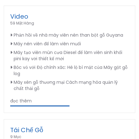
Video
59 Mặt Hàng
Phản hồi về nhà máy viên nén than bột gỗ Guyana
Máy nén viên để làm viên muối
Máy tạo viên mùn cưa Diesel để làm viên sinh khối
pini kay với thiết kế mới
Bóc vỏ với Độ chính xác: Hé lộ bí mật của Máy gột gỗ
log
Máy xén gỗ thương mại Cách mạng hóa quản lý
chất thải gỗ
đọc thêm
Tái Chế Gỗ
9 Mục