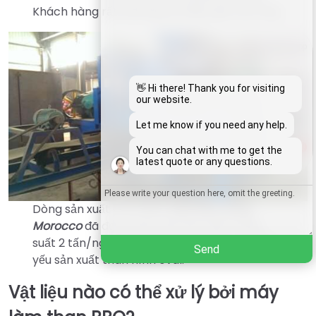
Khách hàng rất hài lòng với hiệu quả của máy.
Whatsapp
Email
👋 Hi there! Thank you for visiting
our website.
Wechat
Let me know if you need any help.
1
You can chat with me to get the
Chat
latest quote or any questions.
Dòng sản xuất than BBQ
xuất khẩu sang
Morocco
đã được đưa vào sản xuất, công
suất 2 tấn/ngày. Khách hàng ở Morocco chủ
Send
yếu sản xuất than hình oval.
Vật liệu nào có thể xử lý bởi máy