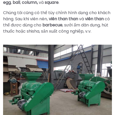
egg
,
ball
,
column,
và
square
.
Chúng tôi cũng có thể tùy chỉnh hình dạng cho khách
hàng. Sau khi viên nén,
viên than than
và
viên than
có
thể được dùng cho
barbecue
, sưởi ấm dân dụng, hút
thuốc hoặc shisha, sản xuất công nghiệp, v.v.