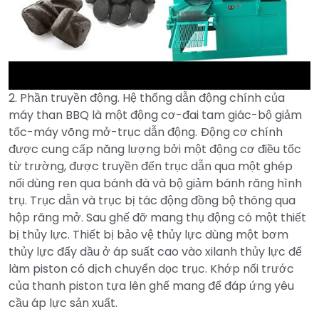
2. Phần truyền động. Hệ thống dẫn động chính của
►
máy than BBQ là một động cơ-đai tam giác-bộ giảm
tốc-máy võng mở-trục dẫn động. Động cơ chính
được cung cấp năng lượng bởi một động cơ điều tốc
từ trường, được truyền đến trục dẫn qua một ghép
nối dùng ren qua bánh đà và bộ giảm bánh răng hình
trụ. Trục dẫn và trục bị tác động đồng bộ thông qua
hộp răng mở. Sau ghế đỡ mang thụ động có một thiết
bị thủy lực. Thiết bị bảo vệ thủy lực dùng một bơm
thủy lực đẩy dầu ở áp suất cao vào xilanh thủy lực để
làm piston có dịch chuyển dọc trục. Khớp nối trước
của thanh piston tựa lên ghế mang để đáp ứng yêu
cầu áp lực sản xuất.