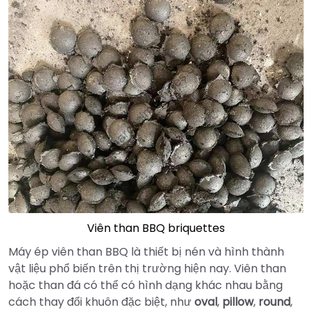
Viên than BBQ briquettes
Máy ép viên than BBQ là thiết bị nén và hình thành
vật liệu phổ biến trên thị trường hiện nay. Viên than
hoặc than đá có thể có hình dạng khác nhau bằng
cách thay đổi khuôn đặc biệt, như
oval
,
pillow
,
round
,