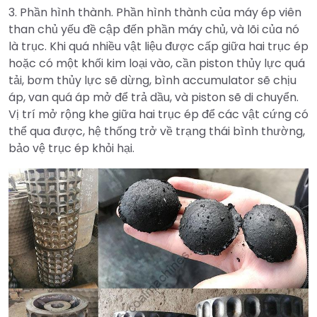
3. Phần hình thành. Phần hình thành của máy ép viên
than chủ yếu đề cập đến phần máy chủ, và lõi của nó
là trục. Khi quá nhiều vật liệu được cấp giữa hai trục ép
hoặc có một khối kim loại vào, cần piston thủy lực quá
tải, bơm thủy lực sẽ dừng, bình accumulator sẽ chịu
áp, van quá áp mở để trả dầu, và piston sẽ di chuyển.
Vị trí mở rộng khe giữa hai trục ép để các vật cứng có
thể qua được, hệ thống trở về trạng thái bình thường,
bảo vệ trục ép khỏi hại.