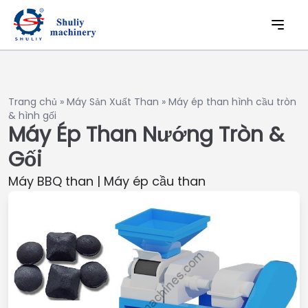
Trang chủ
»
Máy Sản Xuất Than
»
Máy ép than hình cầu tròn
& hình gối
Máy Ép Than Nướng Tròn &
Gối
Máy BBQ than | Máy ép cầu than