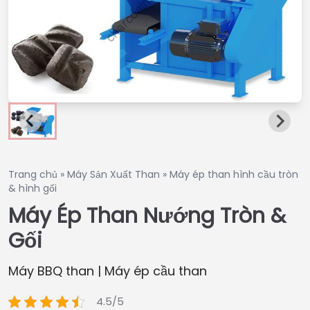
Trang chủ
»
Máy Sản Xuất Than
»
Máy ép than hình cầu tròn
& hình gối
Máy Ép Than Nướng Tròn &
Gối
Máy BBQ than | Máy ép cầu than
4.5/5