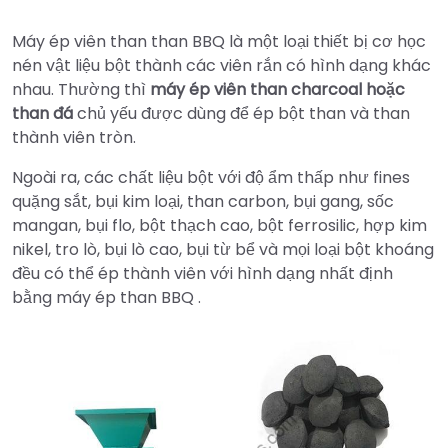
Máy ép viên than than BBQ là một loại thiết bị cơ học
nén vật liệu bột thành các viên rắn có hình dạng khác
nhau. Thường thì
máy ép viên than charcoal hoặc
than đá
chủ yếu được dùng để ép bột than và than
thành viên tròn.
Ngoài ra, các chất liệu bột với độ ẩm thấp như fines
quặng sắt, bụi kim loại, than carbon, bụi gang, sốc
mangan, bụi flo, bột thạch cao, bột ferrosilic, hợp kim
nikel, tro lò, bụi lò cao, bụi từ bể và mọi loại bột khoáng
đều có thể ép thành viên với hình dạng nhất định
bằng máy ép than BBQ .