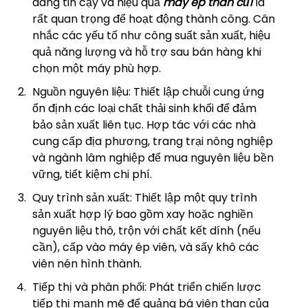
đáng tin cậy và hiệu quả
máy ép than củi
là
rất quan trọng để hoạt động thành công. Cân
nhắc các yếu tố như công suất sản xuất, hiệu
quả năng lượng và hỗ trợ sau bán hàng khi
chọn một máy phù hợp.
Nguồn nguyên liệu: Thiết lập chuỗi cung ứng
ổn định các loại chất thải sinh khối để đảm
bảo sản xuất liên tục. Hợp tác với các nhà
cung cấp địa phương, trang trại nông nghiệp
và ngành lâm nghiệp để mua nguyên liệu bền
vững, tiết kiệm chi phí.
Quy trình sản xuất: Thiết lập một quy trình
sản xuất hợp lý bao gồm xay hoặc nghiền
nguyên liệu thô, trộn với chất kết dính (nếu
cần), cấp vào máy ép viên, và sấy khô các
viên nén hình thành.
Tiếp thị và phân phối: Phát triển chiến lược
tiếp thị mạnh mẽ để quảng bá viên than của