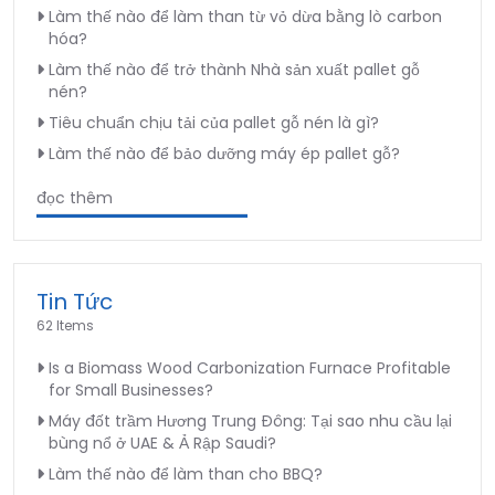
Làm thế nào để làm than từ vỏ dừa bằng lò carbon
hóa?
Làm thế nào để trở thành Nhà sản xuất pallet gỗ
nén?
Tiêu chuẩn chịu tải của pallet gỗ nén là gì?
Làm thế nào để bảo dưỡng máy ép pallet gỗ?
đọc thêm
Tin Tức
62 Items
Is a Biomass Wood Carbonization Furnace Profitable
for Small Businesses?
Máy đốt trầm Hương Trung Đông: Tại sao nhu cầu lại
bùng nổ ở UAE & Ả Rập Saudi?
Làm thế nào để làm than cho BBQ?