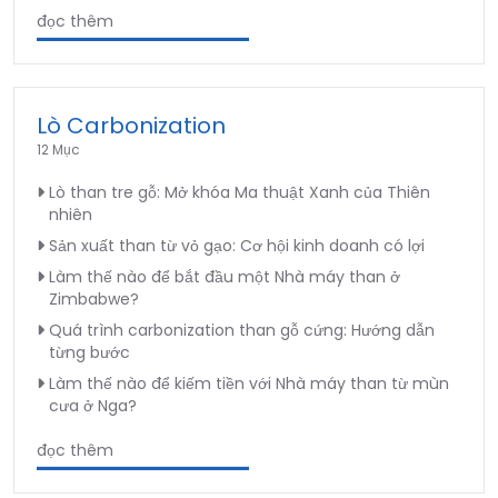
đọc thêm
Lò Carbonization
12 Mục
Lò than tre gỗ: Mở khóa Ma thuật Xanh của Thiên
nhiên
Sản xuất than từ vỏ gạo: Cơ hội kinh doanh có lợi
Làm thế nào để bắt đầu một Nhà máy than ở
Zimbabwe?
Quá trình carbonization than gỗ cứng: Hướng dẫn
từng bước
Làm thế nào để kiếm tiền với Nhà máy than từ mùn
cưa ở Nga?
đọc thêm