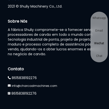
2021 © Shuliy Machinery Co., Ltd.
Whatsapp
Sobre Nós
A fábrica Shuliy compromete-se a fornecer serviços a
Email
processadores de carvão em todo o mundo com
tecnologia industrial de ponta, projeto de projeto
Wechat
maduro e processo completo de assistência pós-
venda, ajudando-os a obter lucros enormes e estáveis
no negócio de carvão.
Chat
Contato
8615838192276
info@charcoalmachines.com
8615838192276