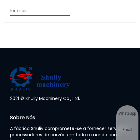
ler mais
2021 © Shuliy Machinery Co., Ltd.
Whatsapp
Sobre Nós
A fábrica Shuliy compromete-se a fornecer serviços a
Email
processadores de carvão em todo o mundo com